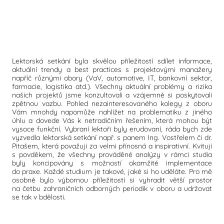
Lektorská setkání byla skvělou příležitostí sdílet informace,
aktuální trendy a best practices s projektovými manažery
napříč různými obory (VaV, automotive, IT, bankovní sektor,
farmacie, logistika atd.). Všechny aktuální problémy a rizika
našich projektů jsme konzultovali a vzájemně si poskytovali
zpětnou vazbu. Pohled nezainteresovaného kolegy z oboru
Vám mnohdy napomůže nahlížet na problematiku z jiného
úhlu a dovede Vás k netradičním řešením, která mohou být
vysoce funkční. Vybraní lektoři byly erudovaní, ráda bych zde
vyzvedla lektorská setkání např. s panem Ing. Vostřelem či dr.
Pitašem, která považuji za velmi přínosná a inspirativní. Kvituji
s povděkem, že všechny prováděné analýzy v rámci studia
byly koncipovány s možností okamžité implementace
do praxe. Každé studium je takové, jaké si ho uděláte. Pro mě
osobně bylo výbornou příležitostí si vyhradit větší prostor
na četbu zahraničních odborných periodik v oboru a udržovat
se tak v bdělosti.