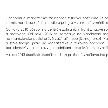
Obchodní a manažerské zkušenosti získával postupně již od
zaměstnanci, po ročním studiu a pobytu v zahraničí změnil obo
Od roku 2010 působil na centrále zahraniční franšízingové sp
a motivace. Od roku 2013 se zaměřuje na vzdělávání mana
na manažerské pozici právě začínají, nebo již mají praxi. Ma
a stále trvající praxí na manažerské a zároveň obchodní p
poradenství v oblasti rozvoje podnikání. Jeho krédem je vzd
V roce 2013 úspěšně ukončil studium profesně vzdělávacího 