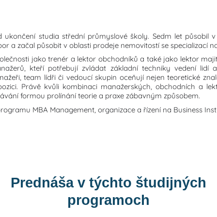
 ukončení studia střední průmyslové školy. Sedm let působil v 
r a začal působit v oblasti prodeje nemovitostí se specializací n
olečnosti jako trenér a lektor obchodníků a také jako lektor maj
žerů, kteří potřebují zvládat základní techniky vedení lidí 
nažeři, team lídři či vedoucí skupin oceňují nejen teoretické zna
ozici. Právě kvůli kombinaci manažerských, obchodních a lekt
ělávání formou prolínání teorie a praxe zábavným způsobem.
programu MBA Management, organizace a řízení na Business Insti
Prednáša v týchto študijných
programoch