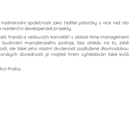
nadnárodní společnosti jako ředitel pobočky s více než sto
a rezidenční developerské projekty.
itelů franšíz a vedoucích kanceláří v oblasti time management
a budování manažerského postoje, bez ohledu na to, zdali
losti, ale také jeho vlastní zkušenosti podložené dlouhodobou
orských dovedností je majiteli firem vyhledáván také kvůli
tut Praha.