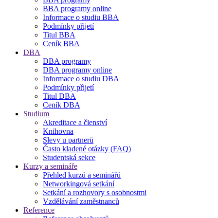
BBA programy online
Informace o studiu BBA
Podmínky přijetí
Titul BBA
Ceník BBA
DBA
DBA programy
DBA programy online
Informace o studiu DBA
Podmínky přijetí
Titul DBA
Ceník DBA
Studium
Akreditace a členství
Knihovna
Slevy u partnerů
Často kladené otázky (FAQ)
Studentská sekce
Kurzy a semináře
Přehled kurzů a seminářů
Networkingová setkání
Setkání a rozhovory s osobnostmi
Vzdělávání zaměstnanců
Reference