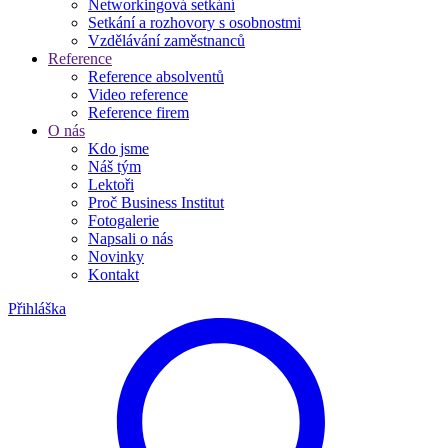
Networkingová setkání
Setkání a rozhovory s osobnostmi
Vzdělávání zaměstnanců
Reference
Reference absolventů
Video reference
Reference firem
O nás
Kdo jsme
Náš tým
Lektoři
Proč Business Institut
Fotogalerie
Napsali o nás
Novinky
Kontakt
Přihláška