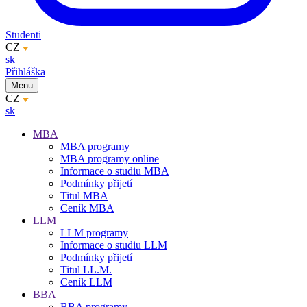
Studenti
CZ
sk
Přihláška
Menu
CZ
sk
MBA
MBA programy
MBA programy online
Informace o studiu MBA
Podmínky přijetí
Titul MBA
Ceník MBA
LLM
LLM programy
Informace o studiu LLM
Podmínky přijetí
Titul LL.M.
Ceník LLM
BBA
BBA programy