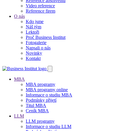
Reference absolventů
Video reference
Reference firem
O nás
Kdo jsme
Náš tým
Lektoři
Proč Business Institut
Fotogalerie
Napsali o nás
Novinky
Kontakt
MBA
MBA programy
MBA programy online
Informace o studiu MBA
Podmínky přijetí
Titul MBA
Ceník MBA
LLM
LLM programy
Informace o studiu LLM