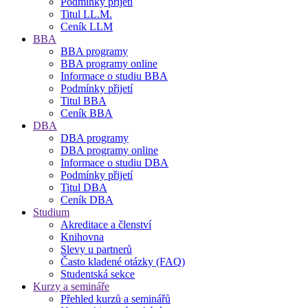
Podmínky přijetí
Titul LL.M.
Ceník LLM
BBA
BBA programy
BBA programy online
Informace o studiu BBA
Podmínky přijetí
Titul BBA
Ceník BBA
DBA
DBA programy
DBA programy online
Informace o studiu DBA
Podmínky přijetí
Titul DBA
Ceník DBA
Studium
Akreditace a členství
Knihovna
Slevy u partnerů
Často kladené otázky (FAQ)
Studentská sekce
Kurzy a semináře
Přehled kurzů a seminářů