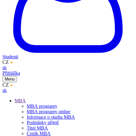
Studenti
CZ
sk
Přihláška
Menu
CZ
sk
MBA
MBA programy
MBA programy online
Informace o studiu MBA
Podmínky přijetí
Titul MBA
Ceník MBA