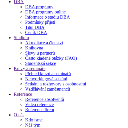
DBA
DBA programy
DBA programy online
Informace o studiu DBA
Podmínky přijetí
Titul DBA
Ceník DBA
Studium
Akreditace a členství
Knihovna
Slevy u partnerů
Často kladené otázky (FAQ)
Studentská sekce
Kurzy a semináře
Přehled kurzů a seminářů
Networkingová setkání
Setkání a rozhovory s osobnostmi
Vzdělávání zaměstnanců
Reference
Reference absolventů
Video reference
Reference firem
O nás
Kdo jsme
Náš tým