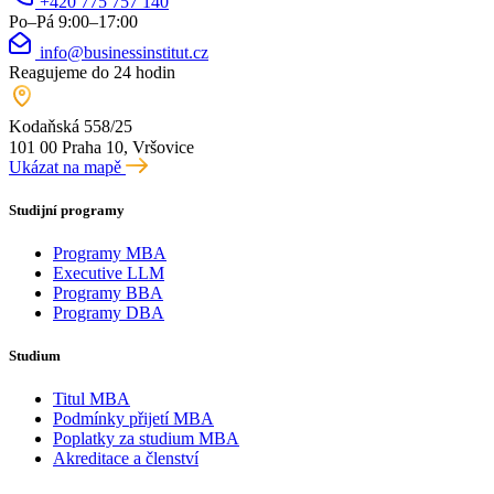
+420 775 757 140
Po–Pá 9:00–17:00
info@businessinstitut.cz
Reagujeme do 24 hodin
Kodaňská 558/25
101 00 Praha 10, Vršovice
Ukázat na mapě
Studijní programy
Programy MBA
Executive LLM
Programy BBA
Programy DBA
Studium
Titul MBA
Podmínky přijetí MBA
Poplatky za studium MBA
Akreditace a členství