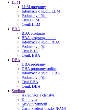
LLM
LLM programy
Informace o studiu LLM
Podmínky přijetí
Titul LL.M.
Ceník LLM
BBA
BBA programy
BBA programy online
Informace o studiu BBA
Podmínky přijetí
Titul BBA
Ceník BBA
DBA
DBA programy
DBA programy online
Informace o studiu DBA
Podmínky přijetí
Titul DBA
Ceník DBA
Studium
Akreditace a členství
Knihovna
Slevy u partnerů
Často kladené otázky (FAQ)