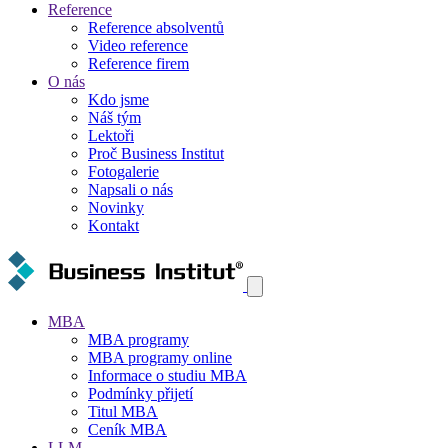
Reference
Reference absolventů
Video reference
Reference firem
O nás
Kdo jsme
Náš tým
Lektoři
Proč Business Institut
Fotogalerie
Napsali o nás
Novinky
Kontakt
MBA
MBA programy
MBA programy online
Informace o studiu MBA
Podmínky přijetí
Titul MBA
Ceník MBA
LLM