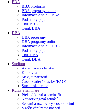
BBA
BBA programy
BBA programy online
Informace o studiu BBA
Podmínky přijetí
Titul BBA
Ceník BBA
DBA
DBA programy
DBA programy online
Informace o studiu DBA
Podmínky přijetí
Titul DBA
Ceník DBA
Studium
Akreditace a členství
Knihovna
Slevy u partnerů
Často kladené otázky (FAQ)
Studentská sekce
Kurzy a semináře
Přehled kurzů a seminářů
Networkingová setkání
Setkání a rozhovory s osobnostmi
Vzdělávání zaměstnanců