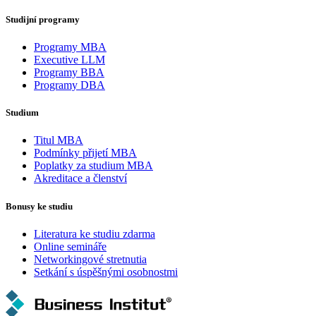
Studijní programy
Programy MBA
Executive LLM
Programy BBA
Programy DBA
Studium
Titul MBA
Podmínky přijetí MBA
Poplatky za studium MBA
Akreditace a členství
Bonusy ke studiu
Literatura ke studiu zdarma
Online semináře
Networkingové stretnutia
Setkání s úspěšnými osobnostmi