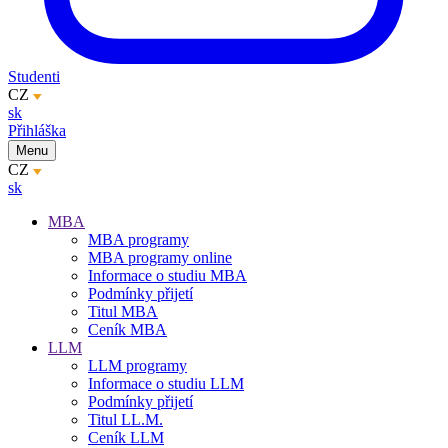
Studenti
CZ
sk
Přihláška
Menu
CZ
sk
MBA
MBA programy
MBA programy online
Informace o studiu MBA
Podmínky přijetí
Titul MBA
Ceník MBA
LLM
LLM programy
Informace o studiu LLM
Podmínky přijetí
Titul LL.M.
Ceník LLM