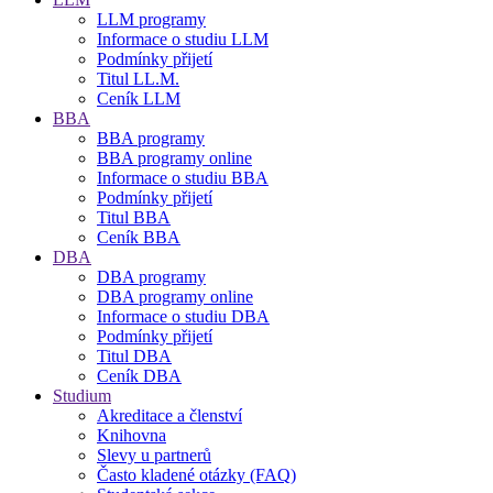
LLM programy
Informace o studiu LLM
Podmínky přijetí
Titul LL.M.
Ceník LLM
BBA
BBA programy
BBA programy online
Informace o studiu BBA
Podmínky přijetí
Titul BBA
Ceník BBA
DBA
DBA programy
DBA programy online
Informace o studiu DBA
Podmínky přijetí
Titul DBA
Ceník DBA
Studium
Akreditace a členství
Knihovna
Slevy u partnerů
Často kladené otázky (FAQ)