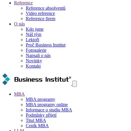
Reference
Reference absolventů
Video reference
Reference firem
O nás
Kdo jsme
Náš tým
Lektoři
Proč Business Institut
Fotogalerie
Napsali o nás
Novinky
Kontakt
MBA
MBA programy
MBA programy online
Informace o studiu MBA
Podmínky přijetí
Titul MBA
Ceník MBA
LLM