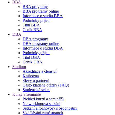
BBA
BBA programy
BBA programy online
Informace o studiu BBA
Podmínky přijetí
Titul BBA
Ceník BBA
DBA
DBA programy
DBA programy online
Informace o studiu DBA
Podmínky přijetí
Titul DBA
Ceník DBA
Studium
Akreditace a členství
Knihovna
Slevy u partnerů
Často kladené otázky (FAQ)
Studentská sekce
Kurzy a semináře
Přehled kurzů a seminářů
Networkingová setkání
Setkání a rozhovory s osobnostmi
Vzdělávání zaměstnanců