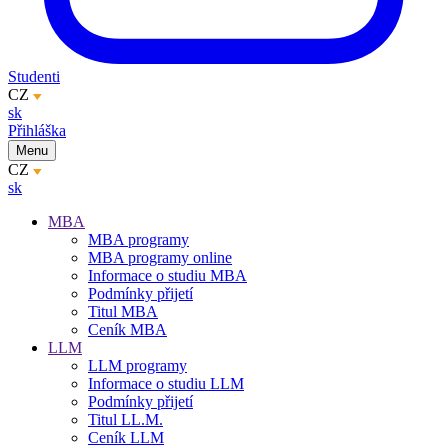
Studenti
CZ
sk
Přihláška
Menu
CZ
sk
MBA
MBA programy
MBA programy online
Informace o studiu MBA
Podmínky přijetí
Titul MBA
Ceník MBA
LLM
LLM programy
Informace o studiu LLM
Podmínky přijetí
Titul LL.M.
Ceník LLM