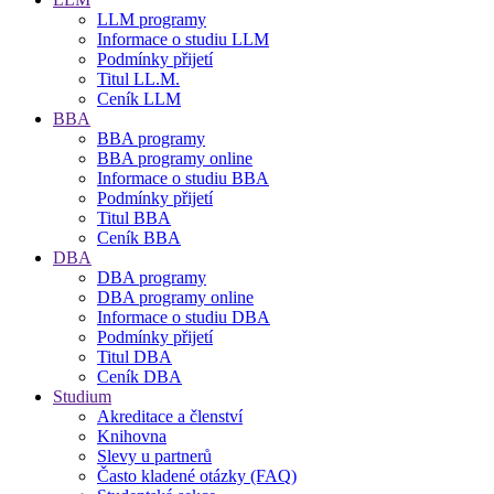
LLM programy
Informace o studiu LLM
Podmínky přijetí
Titul LL.M.
Ceník LLM
BBA
BBA programy
BBA programy online
Informace o studiu BBA
Podmínky přijetí
Titul BBA
Ceník BBA
DBA
DBA programy
DBA programy online
Informace o studiu DBA
Podmínky přijetí
Titul DBA
Ceník DBA
Studium
Akreditace a členství
Knihovna
Slevy u partnerů
Často kladené otázky (FAQ)