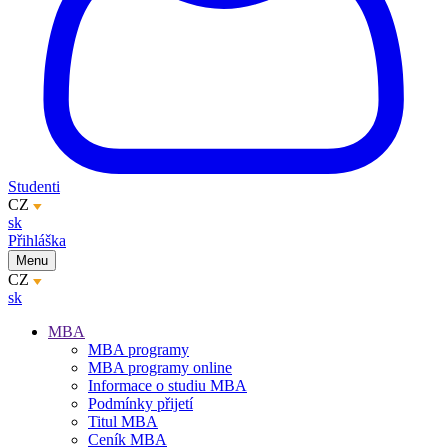
Studenti
CZ
sk
Přihláška
Menu
CZ
sk
MBA
MBA programy
MBA programy online
Informace o studiu MBA
Podmínky přijetí
Titul MBA
Ceník MBA