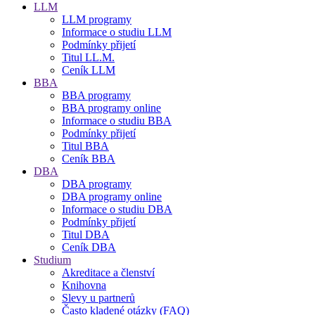
LLM
LLM programy
Informace o studiu LLM
Podmínky přijetí
Titul LL.M.
Ceník LLM
BBA
BBA programy
BBA programy online
Informace o studiu BBA
Podmínky přijetí
Titul BBA
Ceník BBA
DBA
DBA programy
DBA programy online
Informace o studiu DBA
Podmínky přijetí
Titul DBA
Ceník DBA
Studium
Akreditace a členství
Knihovna
Slevy u partnerů
Často kladené otázky (FAQ)