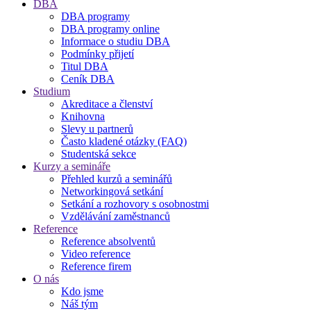
DBA
DBA programy
DBA programy online
Informace o studiu DBA
Podmínky přijetí
Titul DBA
Ceník DBA
Studium
Akreditace a členství
Knihovna
Slevy u partnerů
Často kladené otázky (FAQ)
Studentská sekce
Kurzy a semináře
Přehled kurzů a seminářů
Networkingová setkání
Setkání a rozhovory s osobnostmi
Vzdělávání zaměstnanců
Reference
Reference absolventů
Video reference
Reference firem
O nás
Kdo jsme
Náš tým