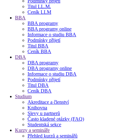
Podmínky přijetí
Titul LL.M.
Ceník LLM
BBA
BBA programy
BBA programy online
Informace o studiu BBA
Podmínky přijetí
Titul BBA
Ceník BBA
DBA
DBA programy
DBA programy online
Informace o studiu DBA
Podmínky přijetí
Titul DBA
Ceník DBA
Studium
Akreditace a členství
Knihovna
Slevy u partnerů
Často kladené otázky (FAQ)
Studentská sekce
Kurzy a semináře
Přehled kurzů a seminářů