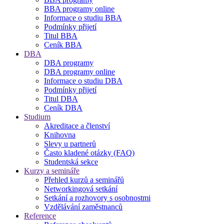
BBA programy online
Informace o studiu BBA
Podmínky přijetí
Titul BBA
Ceník BBA
DBA
DBA programy
DBA programy online
Informace o studiu DBA
Podmínky přijetí
Titul DBA
Ceník DBA
Studium
Akreditace a členství
Knihovna
Slevy u partnerů
Často kladené otázky (FAQ)
Studentská sekce
Kurzy a semináře
Přehled kurzů a seminářů
Networkingová setkání
Setkání a rozhovory s osobnostmi
Vzdělávání zaměstnanců
Reference