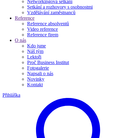
Networkingová setkání
Setkání a rozhovory s osobnostmi
Vzdělávání zaměstnanců
Reference
Reference absolventů
Video reference
Reference firem
O nás
Kdo jsme
Náš tým
Lektoři
Proč Business Institut
Fotogalerie
Napsali o nás
Novinky
Kontakt
Přihláška