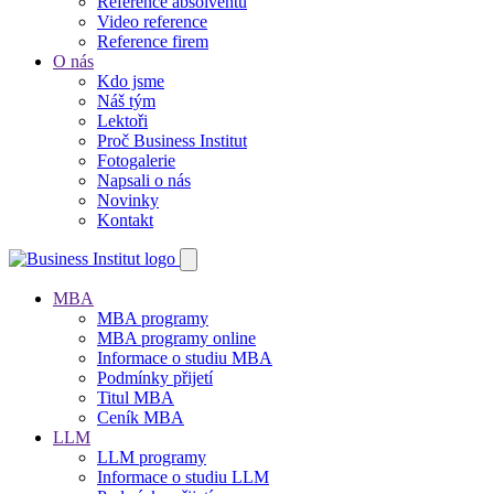
Reference absolventů
Video reference
Reference firem
O nás
Kdo jsme
Náš tým
Lektoři
Proč Business Institut
Fotogalerie
Napsali o nás
Novinky
Kontakt
MBA
MBA programy
MBA programy online
Informace o studiu MBA
Podmínky přijetí
Titul MBA
Ceník MBA
LLM
LLM programy
Informace o studiu LLM