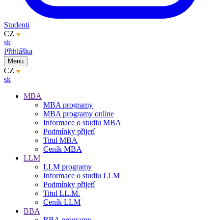
Studenti
CZ
sk
Přihláška
Menu
CZ
sk
MBA
MBA programy
MBA programy online
Informace o studiu MBA
Podmínky přijetí
Titul MBA
Ceník MBA
LLM
LLM programy
Informace o studiu LLM
Podmínky přijetí
Titul LL.M.
Ceník LLM
BBA
BBA programy