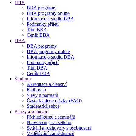
BBA
BBA programy
BBA programy online
Informace o studiu BBA
Podmínky přijetí
Titul BBA
Ceník BBA
DBA
DBA programy
DBA programy online
Informace o studiu DBA
Podmínky přijetí
Titul DBA
Ceník DBA
Studium
Akreditace a členství
Knihovna
Slevy u partnerů
Často kladené otázky (FAQ)
Studentská sekce
Kurzy a semináře
Přehled kurzů a seminářů
Networkingová setkání
Setkání a rozhovory s osobnostmi
Vzdělávání zaměstnanců