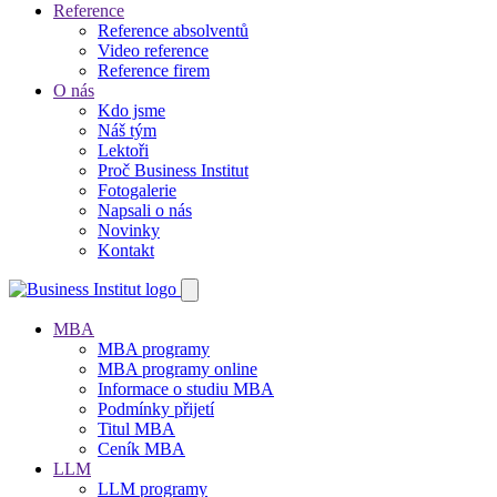
Reference
Reference absolventů
Video reference
Reference firem
O nás
Kdo jsme
Náš tým
Lektoři
Proč Business Institut
Fotogalerie
Napsali o nás
Novinky
Kontakt
MBA
MBA programy
MBA programy online
Informace o studiu MBA
Podmínky přijetí
Titul MBA
Ceník MBA
LLM
LLM programy