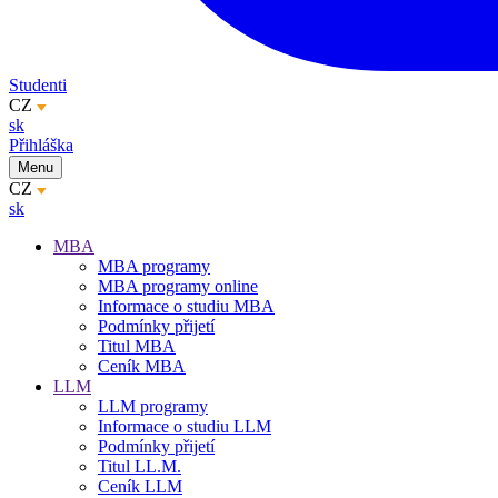
Studenti
CZ
sk
Přihláška
Menu
CZ
sk
MBA
MBA programy
MBA programy online
Informace o studiu MBA
Podmínky přijetí
Titul MBA
Ceník MBA
LLM
LLM programy
Informace o studiu LLM
Podmínky přijetí
Titul LL.M.
Ceník LLM