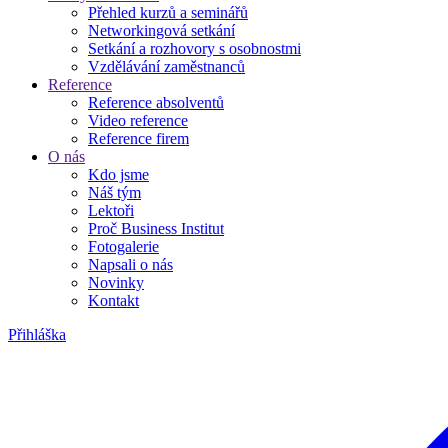
Přehled kurzů a seminářů
Networkingová setkání
Setkání a rozhovory s osobnostmi
Vzdělávání zaměstnanců
Reference
Reference absolventů
Video reference
Reference firem
O nás
Kdo jsme
Náš tým
Lektoři
Proč Business Institut
Fotogalerie
Napsali o nás
Novinky
Kontakt
Přihláška