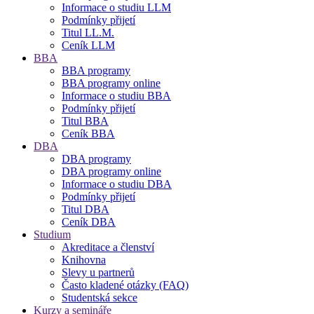
Informace o studiu LLM
Podmínky přijetí
Titul LL.M.
Ceník LLM
BBA
BBA programy
BBA programy online
Informace o studiu BBA
Podmínky přijetí
Titul BBA
Ceník BBA
DBA
DBA programy
DBA programy online
Informace o studiu DBA
Podmínky přijetí
Titul DBA
Ceník DBA
Studium
Akreditace a členství
Knihovna
Slevy u partnerů
Často kladené otázky (FAQ)
Studentská sekce
Kurzy a semináře