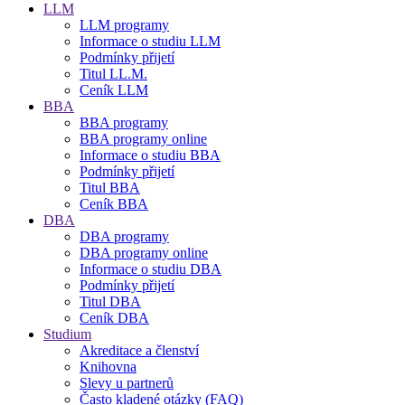
LLM
LLM programy
Informace o studiu LLM
Podmínky přijetí
Titul LL.M.
Ceník LLM
BBA
BBA programy
BBA programy online
Informace o studiu BBA
Podmínky přijetí
Titul BBA
Ceník BBA
DBA
DBA programy
DBA programy online
Informace o studiu DBA
Podmínky přijetí
Titul DBA
Ceník DBA
Studium
Akreditace a členství
Knihovna
Slevy u partnerů
Často kladené otázky (FAQ)