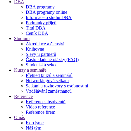
DBA
DBA programy
DBA programy online
Informace o studiu DBA
Podmínky přijetí
Titul DBA
Ceník DBA
Studium
Akreditace a členství
Knihovna
Slevy u partnerů
Často kladené otázky (FAQ)
Studentská sekce
Kurzy a semináře
Přehled kurzů a seminářů
Networkingová setkání
Setkání a rozhovory s osobnostmi
Vzdělávání zaměstnanců
Reference
Reference absolventů
Video reference
Reference firem
O nás
Kdo jsme
Náš tým