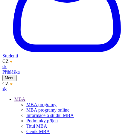
Studenti
CZ
sk
Přihláška
Menu
CZ
sk
MBA
MBA programy
MBA programy online
Informace o studiu MBA
Podmínky přijetí
Titul MBA
Ceník MBA