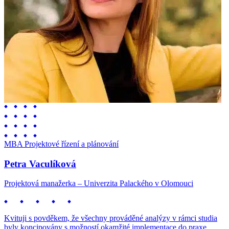
MBA Projektové řízení a plánování
Petra Vaculíková
Projektová manažerka – Univerzita Palackého v Olomouci
Kvituji s povděkem, že všechny prováděné analýzy v rámci studia
byly koncipovány s možností okamžité implementace do praxe.