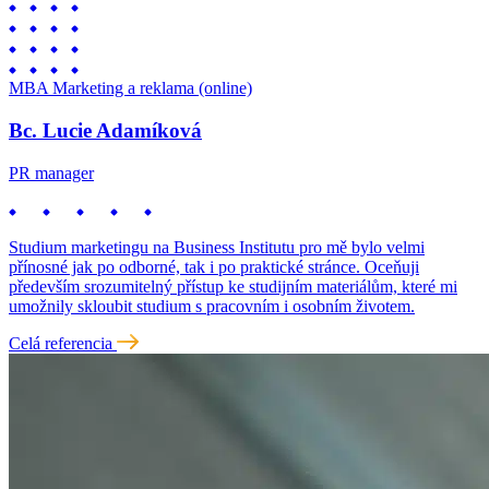
MBA Marketing a reklama (online)
Bc. Lucie Adamíková
PR manager
Studium marketingu na Business Institutu pro mě bylo velmi
přínosné jak po odborné, tak i po praktické stránce. Oceňuji
především srozumitelný přístup ke studijním materiálům, které mi
umožnily skloubit studium s pracovním i osobním životem.
Celá referencia