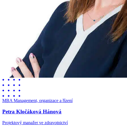
MBA Management, organizace a řízení
Petra Kločáková Hánová
Projektový manažer ve zdravotnictví