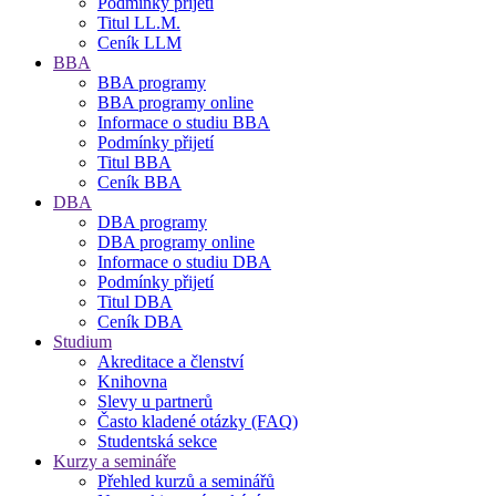
Podmínky přijetí
Titul LL.M.
Ceník LLM
BBA
BBA programy
BBA programy online
Informace o studiu BBA
Podmínky přijetí
Titul BBA
Ceník BBA
DBA
DBA programy
DBA programy online
Informace o studiu DBA
Podmínky přijetí
Titul DBA
Ceník DBA
Studium
Akreditace a členství
Knihovna
Slevy u partnerů
Často kladené otázky (FAQ)
Studentská sekce
Kurzy a semináře
Přehled kurzů a seminářů