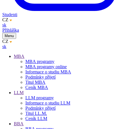
Studenti
CZ
sk
Přihláška
Menu
CZ
sk
MBA
MBA programy
MBA programy online
Informace o studiu MBA
Podmínky přijetí
Titul MBA
Ceník MBA
LLM
LLM programy
Informace o studiu LLM
Podmínky přijetí
Titul LL.M.
Ceník LLM
BBA
BBA programy