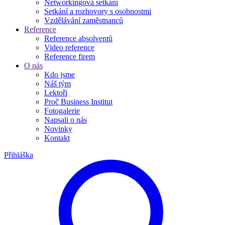
Networkingová setkání
Setkání a rozhovory s osobnostmi
Vzdělávání zaměstnanců
Reference
Reference absolventů
Video reference
Reference firem
O nás
Kdo jsme
Náš tým
Lektoři
Proč Business Institut
Fotogalerie
Napsali o nás
Novinky
Kontakt
Přihláška