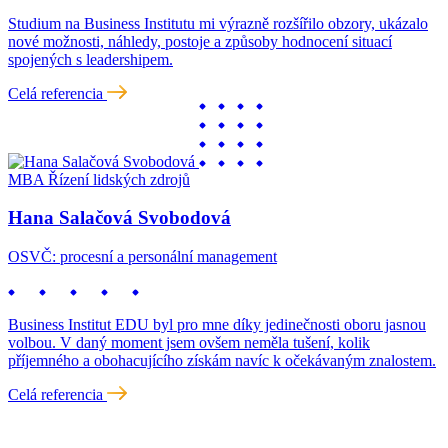
Studium na Business Institutu mi výrazně rozšířilo obzory, ukázalo
nové možnosti, náhledy, postoje a způsoby hodnocení situací
spojených s leadershipem.
Celá referencia
MBA Řízení lidských zdrojů
Hana Salačová Svobodová
OSVČ: procesní a personální management
Business Institut EDU byl pro mne díky jedinečnosti oboru jasnou
volbou. V daný moment jsem ovšem neměla tušení, kolik
příjemného a obohacujícího získám navíc k očekávaným znalostem.
Celá referencia