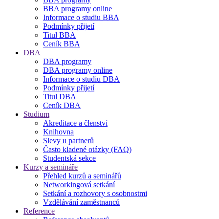
BBA programy online
Informace o studiu BBA
Podmínky přijetí
Titul BBA
Ceník BBA
DBA
DBA programy
DBA programy online
Informace o studiu DBA
Podmínky přijetí
Titul DBA
Ceník DBA
Studium
Akreditace a členství
Knihovna
Slevy u partnerů
Často kladené otázky (FAQ)
Studentská sekce
Kurzy a semináře
Přehled kurzů a seminářů
Networkingová setkání
Setkání a rozhovory s osobnostmi
Vzdělávání zaměstnanců
Reference