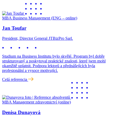
MBA Business Management (ENG – online)
Jan Toufar
President, Director General JTBizPro Sarl.
Studium na Business Institutu bylo skvělé. Program byl dobře
strukturovaný a poskytoval praktické znalosti, které jsem mohl
okamžitě uplatnit. Podpora lektorů a přednášejících byla
profesionální a vysoce motivující.
Celá referencia
MBA Management zdravotnictví (online)
Denisa Dunayová