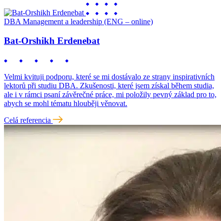
DBA Management a leadership (ENG – online)
Bat-Orshikh Erdenebat
Velmi kvituji podporu, které se mi dostávalo ze strany inspirativních
lektorů při studiu DBA. Zkušenosti, které jsem získal během studia,
ale i v rámci psaní závěrečné práce, mi položily pevný základ pro to,
abych se mohl tématu hlouběji věnovat.
Celá referencia