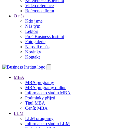
Reference absolventů
Video reference
Reference firem
O nás
Kdo jsme
Náš tým
Lektoři
Proč Business Institut
Fotogalerie
Napsali o nás
Novinky
Kontakt
MBA
MBA programy
MBA programy online
Informace o studiu MBA
Podmínky přijetí
Titul MBA
Ceník MBA
LLM
LLM programy
Informace o studiu LLM