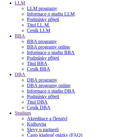
LLM
LLM programy
Informace o studiu LLM
Podmínky přijetí
Titul LL.M.
Ceník LLM
BBA
BBA programy
BBA programy online
Informace o studiu BBA
Podmínky přijetí
Titul BBA
Ceník BBA
DBA
DBA programy
DBA programy online
Informace o studiu DBA
Podmínky přijetí
Titul DBA
Ceník DBA
Studium
Akreditace a členství
Knihovna
Slevy u partnerů
Často kladené otázky (FAQ)