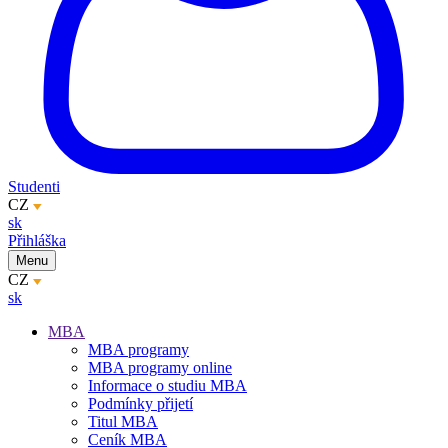
Studenti
CZ
sk
Přihláška
Menu
CZ
sk
MBA
MBA programy
MBA programy online
Informace o studiu MBA
Podmínky přijetí
Titul MBA
Ceník MBA