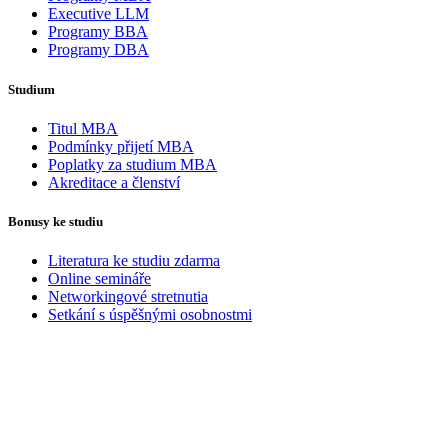
Executive LLM
Programy BBA
Programy DBA
Studium
Titul MBA
Podmínky přijetí MBA
Poplatky za studium MBA
Akreditace a členství
Bonusy ke studiu
Literatura ke studiu zdarma
Online semináře
Networkingové stretnutia
Setkání s úspěšnými osobnostmi