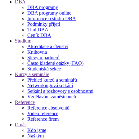
DBA
DBA programy
DBA programy online
Informace o studiu DBA
Podmínky přijetí
Titul DBA
Ceník DBA
Studium
Akreditace a členství
Knihovna
Slevy u partnerů
Často kladené otázky (FAQ)
Studentská sekce
Kurzy a semináře
Přehled kurzů a seminářů
Networkingová setkání
Setkání a rozhovory s osobnostmi
Vzdělávání zaměstnanců
Reference
Reference absolventů
Video reference
Reference firem
O nás
Kdo jsme
Náš tým