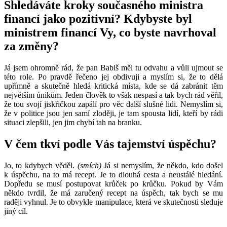
Shledáváte kroky současného ministra
financí jako pozitivní? Kdybyste byl
ministrem financí Vy, co byste navrhoval
za změny?
Já jsem ohromně rád, že pan Babiš měl tu odvahu a vůli ujmout se
této role. Po pravdě řečeno jej obdivuji a myslím si, že to dělá
upřímně a skutečně hledá kritická místa, kde se dá zabránit těm
největším únikům. Jeden člověk to však nespasí a tak bych rád věřil,
že tou svojí jiskřičkou zapálí pro věc další slušné lidi. Nemyslím si,
že v politice jsou jen samí zloději, je tam spousta lidí, kteří by rádi
situaci zlepšili, jen jim chybí tah na branku.
V čem tkví podle Vás tajemství úspěchu?
Jo, to kdybych věděl.
(smích)
Já si nemyslím, že někdo, kdo došel
k úspěchu, na to má recept. Je to dlouhá cesta a neustálé hledání.
Dopředu se musí postupovat krůček po krůčku. Pokud by Vám
někdo tvrdil, že má zaručený recept na úspěch, tak bych se mu
raději vyhnul. Je to obvykle manipulace, která ve skutečnosti sleduje
jiný cíl.