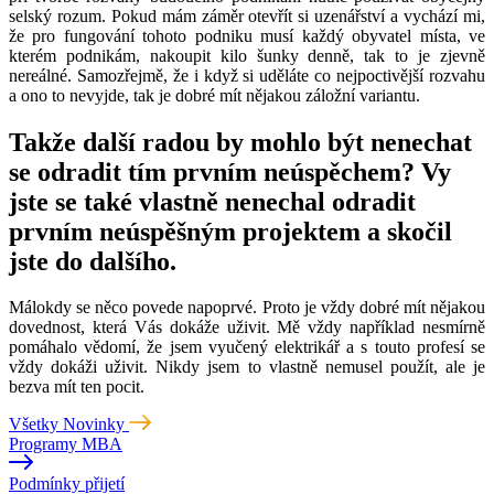
selský rozum. Pokud mám záměr otevřít si uzenářství a vychází mi,
že pro fungování tohoto podniku musí každý obyvatel místa, ve
kterém podnikám, nakoupit kilo šunky denně, tak to je zjevně
nereálné. Samozřejmě, že i když si uděláte co nejpoctivější rozvahu
a ono to nevyjde, tak je dobré mít nějakou záložní variantu.
Takže další radou by mohlo být nenechat
se odradit tím prvním neúspěchem? Vy
jste se také vlastně nenechal odradit
prvním neúspěšným projektem a skočil
jste do dalšího.
Málokdy se něco povede napoprvé. Proto je vždy dobré mít nějakou
dovednost, která Vás dokáže uživit. Mě vždy například nesmírně
pomáhalo vědomí, že jsem vyučený elektrikář a s touto profesí se
vždy dokáži uživit. Nikdy jsem to vlastně nemusel použít, ale je
bezva mít ten pocit.
Všetky Novinky
Programy MBA
Podmínky přijetí