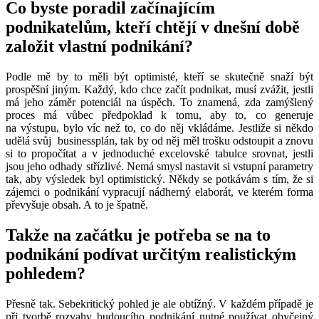
Co byste poradil začínajícím
podnikatelům, kteří chtějí v dnešní době
založit vlastní podnikání?
Podle mě by to měli být optimisté, kteří se skutečně snaží být
prospěšní jiným. Každý, kdo chce začít podnikat, musí zvážit, jestli
má jeho záměr potenciál na úspěch. To znamená, zda zamýšlený
proces má vůbec předpoklad k tomu, aby to, co generuje
na výstupu, bylo víc než to, co do něj vkládáme. Jestliže si někdo
udělá svůj businessplán, tak by od něj měl trošku odstoupit a znovu
si to propočítat a v jednoduché excelovské tabulce srovnat, jestli
jsou jeho odhady střízlivé. Nemá smysl nastavit si vstupní parametry
tak, aby výsledek byl optimistický. Někdy se potkávám s tím, že si
zájemci o podnikání vypracují nádherný elaborát, ve kterém forma
převyšuje obsah. A to je špatně.
Takže na začátku je potřeba se na to
podnikání podívat určitým realistickým
pohledem?
Přesně tak. Sebekritický pohled je ale obtížný. V každém případě je
při tvorbě rozvahy budoucího podnikání nutné používat obyčejný