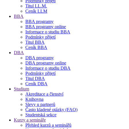
Podmínky přijetí
Titul LL.M.
Ceník LLM
BBA
BBA programy
BBA programy online
Informace o studiu BBA
Podmínky přijetí
Titul BBA
Ceník BBA
DBA
DBA programy
DBA programy online
Informace o studiu DBA
Podmínky přijetí
Titul DBA
Ceník DBA
Studium
Akreditace a členství
Knihovna
Slevy u partnerů
Často kladené otázky (FAQ)
Studentská sekce
Kurzy a semináře
Přehled kurzů a seminářů