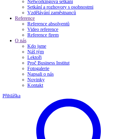
Networkingová setkání
Setkání a rozhovory s osobnostmi
Vzdělávání zaměstnanců
Reference
Reference absolventů
Video reference
Reference firem
O nás
Kdo jsme
Náš tým
Lektoři
Proč Business Institut
Fotogalerie
Napsali o nás
Novinky
Kontakt
Přihláška