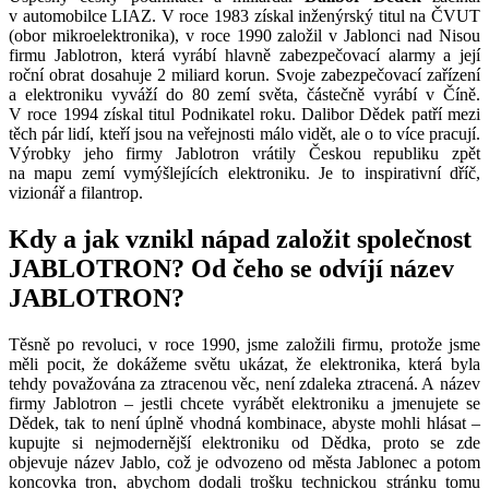
v automobilce LIAZ. V roce 1983 získal inženýrský titul na ČVUT
(obor mikroelektronika), v roce 1990 založil v Jablonci nad Nisou
firmu Jablotron, která vyrábí hlavně zabezpečovací alarmy a její
roční obrat dosahuje 2 miliard korun. Svoje zabezpečovací zařízení
a elektroniku vyváží do 80 zemí světa, částečně vyrábí v Číně.
V roce 1994 získal titul Podnikatel roku. Dalibor Dědek patří mezi
těch pár lidí, kteří jsou na veřejnosti málo vidět, ale o to více pracují.
Výrobky jeho firmy Jablotron vrátily Českou republiku zpět
na mapu zemí vymýšlejících elektroniku. Je to inspirativní dříč,
vizionář a filantrop.
Kdy a jak vznikl nápad založit společnost
JABLOTRON? Od čeho se odvíjí název
JABLOTRON?
Těsně po revoluci, v roce 1990, jsme založili firmu, protože jsme
měli pocit, že dokážeme světu ukázat, že elektronika, která byla
tehdy považována za ztracenou věc, není zdaleka ztracená. A název
firmy Jablotron – jestli chcete vyrábět elektroniku a jmenujete se
Dědek, tak to není úplně vhodná kombinace, abyste mohli hlásat –
kupujte si nejmodernější elektroniku od Dědka, proto se zde
objevuje název Jablo, což je odvozeno od města Jablonec a potom
koncovka tron, abychom dodali trošku technickou stránku tomu