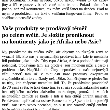
naší podstatou. Nikam nevede, pokud někdo vyrábí to, co každý
jiný a liší se pouze v barvě, ceně nebo tvarem. Pokud mám něco
jiného, než má konkurence, tak mám větší šanci na úspěch. Platí to
nejen o produktech, ale také o vnitřním fungování firmy. Proto se
snažíme o neustálé změny.
Vaše produkty se prodávají téměř
po celém světě. Je složité proniknout
na kontinenty jako je Afrika nebo Asie?
My prodáváme do celého světa, ale objemy do různých zemí se
výrazně liší. Pro nás je nejsnadnější prodávat tam, kde je mentalita
lidí podobná jako u nás. Trhy typu Afrika, Asie a podobně sice mají
potenciál, prodáváme tam, ale prodeje jsou mnohem nižší a často i
problematické. Například do Číny neprodáváme naše nejnovější
věci, neboť tam už v minulosti naše produkty okopírovali
a způsobilo nám to víc škody než užitku. Zaměřujeme se především
na trhy, kde chápeme mentalitu lidí. To, že prodáváme pravidelně
do 70 zemí světa, je také dáno tím, že si nás spousta zákazníků našla
bez nějakého našeho aktivního marketingu, protože i v těch
nejchudších zemích se krade a lidi si tam chtějí chránit majetek.
Prodáváme například na ostrov Borneo, a když jsem to tam později
viděl, tak jsem skoro nechápal, co si ti lidé vlastně chtějí chránit.
Naše měřítka hodnot jsou úplně jiná?