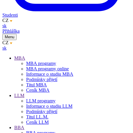
Studenti
CZ
sk
Přihláška
Menu
CZ
sk
MBA
MBA programy
MBA programy online
Informace o studiu MBA
Podmínky přijetí
Titul MBA
Ceník MBA
LLM
LLM programy
Informace o studiu LLM
Podmínky přijetí
Titul LL.M.
Ceník LLM
BBA
BBA programy