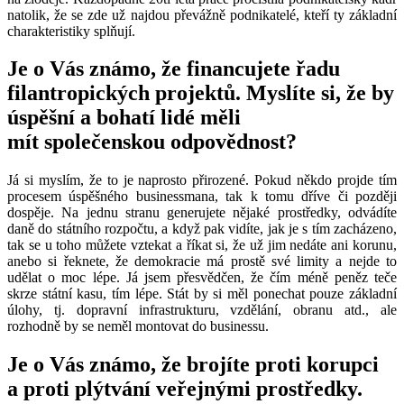
natolik, že se zde už najdou převážně podnikatelé, kteří ty základní
charakteristiky splňují.
Je o Vás známo, že financujete řadu
filantropických projektů. Myslíte si, že by
úspěšní a bohatí lidé měli
mít společenskou odpovědnost?
Já si myslím, že to je naprosto přirozené. Pokud někdo projde tím
procesem úspěšného businessmana, tak k tomu dříve či později
dospěje. Na jednu stranu generujete nějaké prostředky, odvádíte
daně do státního rozpočtu, a když pak vidíte, jak je s tím zacházeno,
tak se u toho můžete vztekat a říkat si, že už jim nedáte ani korunu,
anebo si řeknete, že demokracie má prostě své limity a nejde to
udělat o moc lépe. Já jsem přesvědčen, že čím méně peněz teče
skrze státní kasu, tím lépe. Stát by si měl ponechat pouze základní
úlohy, tj. dopravní infrastrukturu, vzdělání, obranu atd., ale
rozhodně by se neměl montovat do businessu.
Je o Vás známo, že brojíte proti korupci
a proti plýtvání veřejnými prostředky.