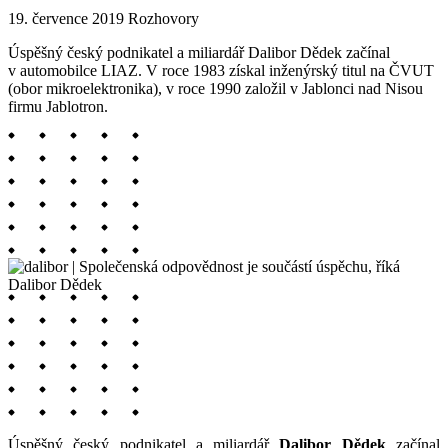
19. července 2019
Rozhovory
Úspěšný český podnikatel a miliardář Dalibor Dědek začínal
v automobilce LIAZ. V roce 1983 získal inženýrský titul na ČVUT
(obor mikroelektronika), v roce 1990 založil v Jablonci nad Nisou
firmu Jablotron.
Úspěšný český podnikatel a miliardář
Dalibor Dědek
začínal