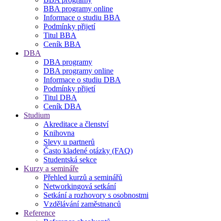
BBA programy online
Informace o studiu BBA
Podmínky přijetí
Titul BBA
Ceník BBA
DBA
DBA programy
DBA programy online
Informace o studiu DBA
Podmínky přijetí
Titul DBA
Ceník DBA
Studium
Akreditace a členství
Knihovna
Slevy u partnerů
Často kladené otázky (FAQ)
Studentská sekce
Kurzy a semináře
Přehled kurzů a seminářů
Networkingová setkání
Setkání a rozhovory s osobnostmi
Vzdělávání zaměstnanců
Reference