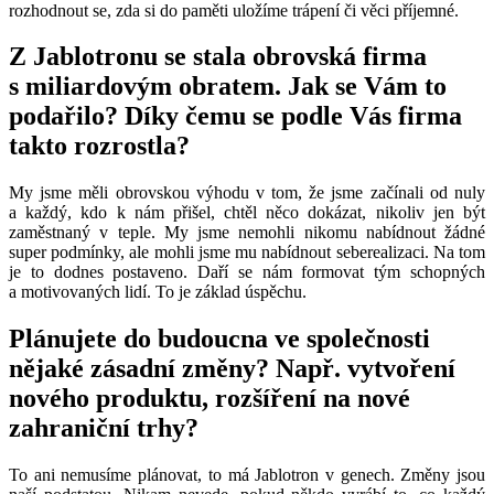
rozhodnout se, zda si do paměti uložíme trápení či věci příjemné.
Z Jablotronu se stala obrovská firma
s miliardovým obratem. Jak se Vám to
podařilo? Díky čemu se podle Vás firma
takto rozrostla?
My jsme měli obrovskou výhodu v tom, že jsme začínali od nuly
a každý, kdo k nám přišel, chtěl něco dokázat, nikoliv jen být
zaměstnaný v teple. My jsme nemohli nikomu nabídnout žádné
super podmínky, ale mohli jsme mu nabídnout seberealizaci. Na tom
je to dodnes postaveno. Daří se nám formovat tým schopných
a motivovaných lidí. To je základ úspěchu.
Plánujete do budoucna ve společnosti
nějaké zásadní změny? Např. vytvoření
nového produktu, rozšíření na nové
zahraniční trhy?
To ani nemusíme plánovat, to má Jablotron v genech. Změny jsou