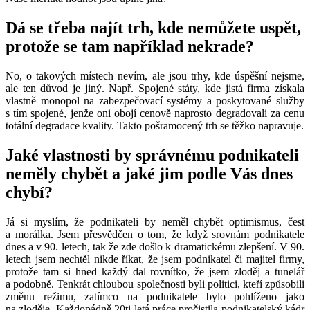
Dá se třeba najít trh, kde nemůžete uspět,
protože se tam například nekrade?
No, o takových místech nevím, ale jsou trhy, kde úspěšní nejsme,
ale ten důvod je jiný. Např. Spojené státy, kde jistá firma získala
vlastně monopol na zabezpečovací systémy a poskytované služby
s tím spojené, jenže oni obojí cenově naprosto degradovali za cenu
totální degradace kvality. Takto pošramocený trh se těžko napravuje.
Jaké vlastnosti by správnému podnikateli
neměly chybět a jaké jim podle Vás dnes
chybí?
Já si myslím, že podnikateli by neměl chybět optimismus, čest
a morálka. Jsem přesvědčen o tom, že když srovnám podnikatele
dnes a v 90. letech, tak že zde došlo k dramatickému zlepšení. V 90.
letech jsem nechtěl nikde říkat, že jsem podnikatel či majitel firmy,
protože tam si hned každý dal rovnítko, že jsem zloděj a tunelář
a podobně. Tenkrát chloubou společnosti byli politici, kteří způsobili
změnu režimu, zatímco na podnikatele bylo pohlíženo jako
na zloděje. Každopádně 20ti letá práce pročistila podnikatelský kádr