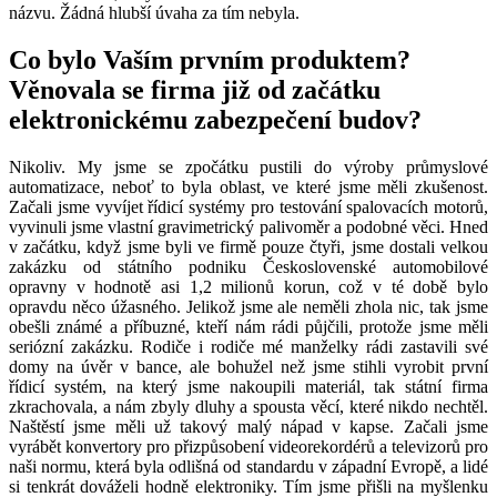
názvu. Žádná hlubší úvaha za tím nebyla.
Co bylo Vaším prvním produktem?
Věnovala se firma již od začátku
elektronickému zabezpečení budov?
Nikoliv. My jsme se zpočátku pustili do výroby průmyslové
automatizace, neboť to byla oblast, ve které jsme měli zkušenost.
Začali jsme vyvíjet řídicí systémy pro testování spalovacích motorů,
vyvinuli jsme vlastní gravimetrický palivoměr a podobné věci. Hned
v začátku, když jsme byli ve firmě pouze čtyři, jsme dostali velkou
zakázku od státního podniku Československé automobilové
opravny v hodnotě asi 1,2 milionů korun, což v té době bylo
opravdu něco úžasného. Jelikož jsme ale neměli zhola nic, tak jsme
obešli známé a příbuzné, kteří nám rádi půjčili, protože jsme měli
seriózní zakázku. Rodiče i rodiče mé manželky rádi zastavili své
domy na úvěr v bance, ale bohužel než jsme stihli vyrobit první
řídicí systém, na který jsme nakoupili materiál, tak státní firma
zkrachovala, a nám zbyly dluhy a spousta věcí, které nikdo nechtěl.
Naštěstí jsme měli už takový malý nápad v kapse. Začali jsme
vyrábět konvertory pro přizpůsobení videorekordérů a televizorů pro
naši normu, která byla odlišná od standardu v západní Evropě, a lidé
si tenkrát dováželi hodně elektroniky. Tím jsme přišli na myšlenku