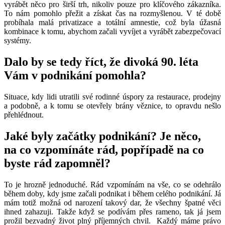
vyrábět něco pro širší trh, nikoliv pouze pro klíčového zákazníka.
To nám pomohlo přežit a získat čas na rozmyšlenou. V té době
probíhala malá privatizace a totální amnestie, což byla úžasná
kombinace k tomu, abychom začali vyvíjet a vyrábět zabezpečovací
systémy.
Dalo by se tedy říct, že divoká 90. léta
Vám v podnikání pomohla?
Situace, kdy lidi utratili své rodinné úspory za restaurace, prodejny
a podobně, a k tomu se otevřely brány věznice, to opravdu nešlo
přehlédnout.
Jaké byly začátky podnikání? Je něco,
na co vzpomínáte rád, popřípadě na co
byste rád zapomněl?
To je hrozně jednoduché. Rád vzpomínám na vše, co se odehrálo
během doby, kdy jsme začali podnikat i během celého podnikání. Já
mám totiž možná od narození takový dar, že všechny špatné věci
ihned zahazuji. Takže když se podívám přes rameno, tak já jsem
prožil bezvadný život plný příjemných chvil. Každý máme právo