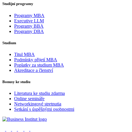
Studijní programy
Programy MBA
Executive LLM
Programy BBA
Programy DBA
Studium
Titul MBA
Podmínky přijetí MBA
Poplatky za studium MBA
Akreditace a členství
Bonusy ke studiu
Literatura ke studiu zdarma
Online semináře
Networkingové stretnutia
Setkání s úspěšnými osobnostmi