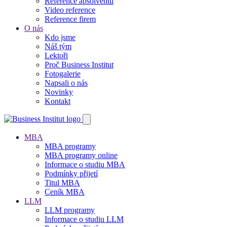
Reference absolventů
Video reference
Reference firem
O nás
Kdo jsme
Náš tým
Lektoři
Proč Business Institut
Fotogalerie
Napsali o nás
Novinky
Kontakt
MBA
MBA programy
MBA programy online
Informace o studiu MBA
Podmínky přijetí
Titul MBA
Ceník MBA
LLM
LLM programy
Informace o studiu LLM