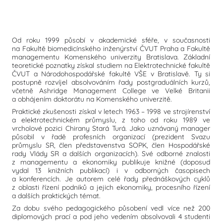
Od roku 1999 působí v akademické sféře, v současnosti
na Fakultě biomedicínského inženýrství ČVUT Praha a Fakultě
managementu Komenského univerzity Bratislava. Základní
teoretické poznatky získal studiem na Elektrotechnické fakultě
ČVUT a Národohospodářské fakultě VŠE v Bratislavě. Ty si
postupně rozvíjel absolvováním řady postgraduálních kurzů,
včetně Ashridge Management College ve Velké Britanii
a obhájením doktorátu na Komenského univerzitě.
Praktické zkušenosti získal v letech 1963 – 1998 ve strojírenství
a elektrotechnickém průmyslu, z toho od roku 1989 ve
vrcholové pozici Chirany Stará Turá. Jako uznávaný manager
působil v řadě profesních organizací (prezident Svazu
průmyslu SR, člen představenstva SOPK, člen Hospodářské
rady Vlády SR a dalších organizacích). Své odborné znalosti
z managementu a ekonomiky publikuje knižné (doposud
vydal 13 knižních publikací) i v odborných časopisech
a konferencích. Je autorem celé řady přednáškových cyklů
z oblasti řízení podniků a jejich ekonomiky, procesního řízení
a dalších praktických témat.
Za dobu svého pedagogického působení vedl více než 200
diplomových prací a pod jeho vedením absolvovali 4 studenti