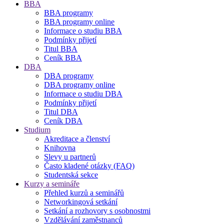
BBA
BBA programy
BBA programy online
Informace o studiu BBA
Podmínky přijetí
Titul BBA
Ceník BBA
DBA
DBA programy
DBA programy online
Informace o studiu DBA
Podmínky přijetí
Titul DBA
Ceník DBA
Studium
Akreditace a členství
Knihovna
Slevy u partnerů
Často kladené otázky (FAQ)
Studentská sekce
Kurzy a semináře
Přehled kurzů a seminářů
Networkingová setkání
Setkání a rozhovory s osobnostmi
Vzdělávání zaměstnanců