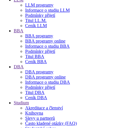
LLM programy
Informace o studiu LLM
Podmínky přijetí
Titul LL.M.
Ceník LLM
BBA
BBA programy
BBA programy online
Informace o studiu BBA
Podmínky přijetí
Titul BBA
Ceník BBA
DBA
DBA programy
DBA programy online
Informace o studiu DBA
Podmínky přijetí
Titul DBA
Ceník DBA
Studium
Akreditace a členství
Knihovna
Slevy u partnerů
Často kladené otázky (FAQ)