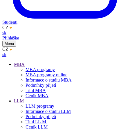
Studenti
CZ
sk
Přihláška
Menu
CZ
sk
MBA
MBA programy
MBA programy online
Informace o studiu MBA
Podmínky přijetí
Titul MBA
Ceník MBA
LLM
LLM programy
Informace o studiu LLM
Podmínky přijetí
Titul LL.M.
Ceník LLM