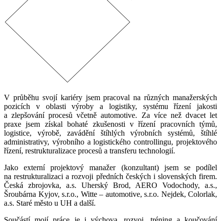
V průběhu svojí kariéry jsem pracoval na různých manažerských
pozicích v oblasti výroby a logistiky, systému řízení jakosti
a zlepšování procesů včetně automotive. Za více než dvacet let
praxe jsem získal bohaté zkušenosti v řízení pracovních týmů,
logistice, výrobě, zavádění štíhlých výrobních systémů, štíhlé
administrativy, výrobního a logistického controllingu, projektového
řízení, restrukturalizace procesů a transferu technologií.
Jako externí projektový manažer (konzultant) jsem se podílel
na restrukturalizaci a rozvoji předních českých i slovenských firem.
Česká zbrojovka, a.s. Uherský Brod, AERO Vodochody, a.s.,
Šroubárna Kyjov, s.r.o., Witte – automotive, s.r.o. Nejdek, Colorlak,
a.s. Staré město u UH a další.
Součástí mojí práce je i výchova, rozvoj, tréning a koučování