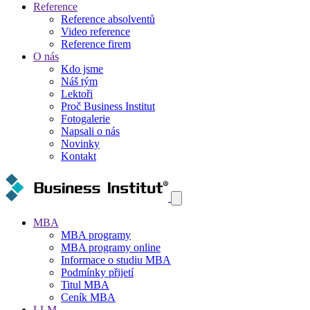
Reference
Reference absolventů
Video reference
Reference firem
O nás
Kdo jsme
Náš tým
Lektoři
Proč Business Institut
Fotogalerie
Napsali o nás
Novinky
Kontakt
MBA
MBA programy
MBA programy online
Informace o studiu MBA
Podmínky přijetí
Titul MBA
Ceník MBA
LLM