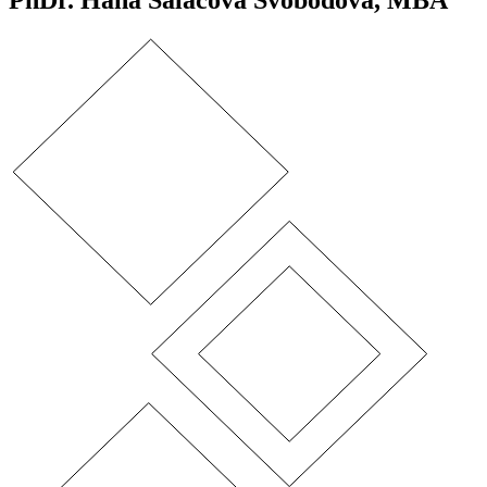
PhDr. Hana Salačová Svobodová, MBA