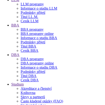
LLM programy
Informace o studiu LLM
Podmínky přijetí
Titul LL.M.
Ceník LLM
BBA
BBA programy
BBA programy online
Informace o studiu BBA
Podmínky přijetí
Titul BBA
Ceník BBA
DBA
DBA programy
DBA programy online
Informace o studiu DBA
Podmínky přijetí
Titul DBA
Ceník DBA
Studium
Akreditace a členství
Knihovna
Slevy u partnerů
Často kladené otázky (FAQ)