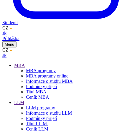
Studenti
CZ
sk
Přihláška
Menu
CZ
sk
MBA
MBA programy
MBA programy online
Informace o studiu MBA
Podmínky přijetí
Titul MBA
Ceník MBA
LLM
LLM programy
Informace o studiu LLM
Podmínky přijetí
Titul LL.M.
Ceník LLM