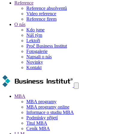
Reference
Reference absolventů
Video reference
Reference firem
O nás
Kdo jsme
Náš tým
Lektoři
Proč Business Institut
Fotogalerie
Napsali o nás
Novinky
Kontakt
MBA
MBA programy
MBA programy online
Informace o studiu MBA
Podmínky přijetí
Titul MBA
Ceník MBA
LLM