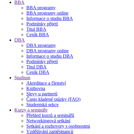
BBA
BBA programy
BBA programy online
Informace o studiu BBA
Podmínky přijetí
Titul BBA
Ceník BBA
DBA
DBA programy
DBA programy online
Informace o studiu DBA
Podmínky přijetí
Titul DBA
Ceník DBA
Studium
Akreditace a členství
Knihovna
Slevy u partnerů
Často kladené otázky (FAQ)
Studentská sekce
Kurzy a semináře
Přehled kurzů a seminářů
Networkingová setkání
Setkání a rozhovory s osobnostmi
Vzdělávání zaměstnanců