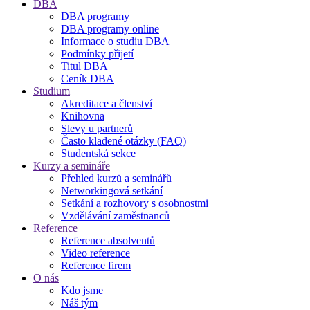
DBA
DBA programy
DBA programy online
Informace o studiu DBA
Podmínky přijetí
Titul DBA
Ceník DBA
Studium
Akreditace a členství
Knihovna
Slevy u partnerů
Často kladené otázky (FAQ)
Studentská sekce
Kurzy a semináře
Přehled kurzů a seminářů
Networkingová setkání
Setkání a rozhovory s osobnostmi
Vzdělávání zaměstnanců
Reference
Reference absolventů
Video reference
Reference firem
O nás
Kdo jsme
Náš tým