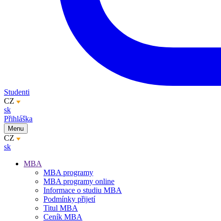
Studenti
CZ
sk
Přihláška
Menu
CZ
sk
MBA
MBA programy
MBA programy online
Informace o studiu MBA
Podmínky přijetí
Titul MBA
Ceník MBA