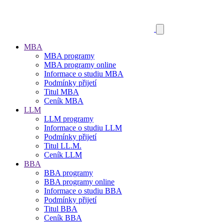
MBA
MBA programy
MBA programy online
Informace o studiu MBA
Podmínky přijetí
Titul MBA
Ceník MBA
LLM
LLM programy
Informace o studiu LLM
Podmínky přijetí
Titul LL.M.
Ceník LLM
BBA
BBA programy
BBA programy online
Informace o studiu BBA
Podmínky přijetí
Titul BBA
Ceník BBA