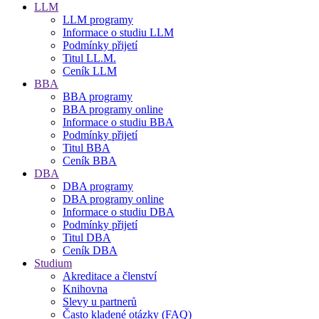
LLM
LLM programy
Informace o studiu LLM
Podmínky přijetí
Titul LL.M.
Ceník LLM
BBA
BBA programy
BBA programy online
Informace o studiu BBA
Podmínky přijetí
Titul BBA
Ceník BBA
DBA
DBA programy
DBA programy online
Informace o studiu DBA
Podmínky přijetí
Titul DBA
Ceník DBA
Studium
Akreditace a členství
Knihovna
Slevy u partnerů
Často kladené otázky (FAQ)