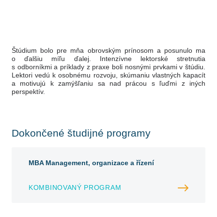
Štúdium bolo pre mňa obrovským prínosom a posunulo ma
o ďalšiu míľu ďalej. Intenzívne lektorské stretnutia
s odborníkmi a príklady z praxe boli nosnými prvkami v štúdiu.
Lektori vedú k osobnému rozvoju, skúmaniu vlastných kapacít
a motivujú k zamýšľaniu sa nad prácou s ľuďmi z iných
perspektív.
Dokončené študijné programy
MBA Management, organizace a řízení
KOMBINOVANÝ PROGRAM