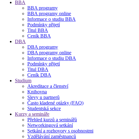
BBA
BBA programy
BBA programy online
Informace o studiu BBA
Podmínky přijetí
Titul BBA
Ceník BBA
DBA
DBA programy
DBA programy online
Informace o studiu DBA
Podmínky přijetí
Titul DBA
Ceník DBA
Studium
Akreditace a členství
Knihovna
Slevy u partnerů
Často kladené otázky (FAQ)
Studentská sekce
Kurzy a semináře
Přehled kurzů a seminářů
Networkingová setkání
Setkání a rozhovory s osobnostmi
Vzdělávání zaměstnanců