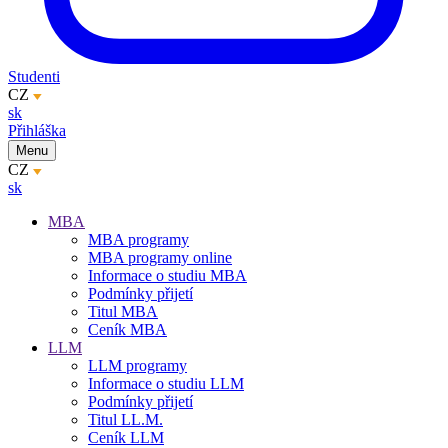
Studenti
CZ
sk
Přihláška
Menu
CZ
sk
MBA
MBA programy
MBA programy online
Informace o studiu MBA
Podmínky přijetí
Titul MBA
Ceník MBA
LLM
LLM programy
Informace o studiu LLM
Podmínky přijetí
Titul LL.M.
Ceník LLM