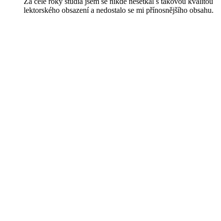
Za celé roky studia jsem se nikde nesetkal s takovou kvalitou
lektorského obsazení a nedostalo se mi přínosnějšího obsahu.