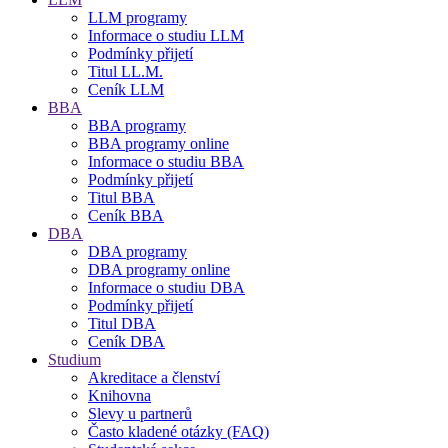
LLM programy
Informace o studiu LLM
Podmínky přijetí
Titul LL.M.
Ceník LLM
BBA
BBA programy
BBA programy online
Informace o studiu BBA
Podmínky přijetí
Titul BBA
Ceník BBA
DBA
DBA programy
DBA programy online
Informace o studiu DBA
Podmínky přijetí
Titul DBA
Ceník DBA
Studium
Akreditace a členství
Knihovna
Slevy u partnerů
Často kladené otázky (FAQ)