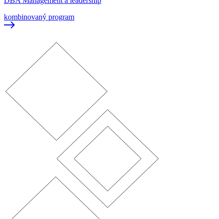
DBA Management a leadership
kombinovaný program