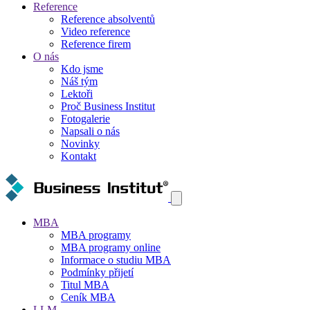
Reference
Reference absolventů
Video reference
Reference firem
O nás
Kdo jsme
Náš tým
Lektoři
Proč Business Institut
Fotogalerie
Napsali o nás
Novinky
Kontakt
MBA
MBA programy
MBA programy online
Informace o studiu MBA
Podmínky přijetí
Titul MBA
Ceník MBA
LLM