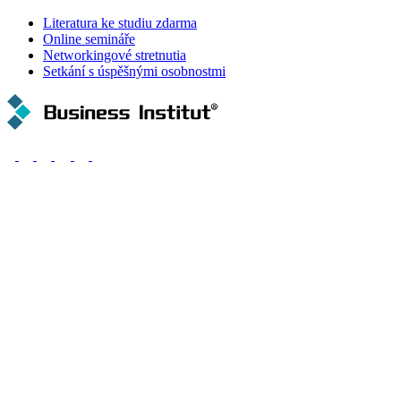
Literatura ke studiu zdarma
Online semináře
Networkingové stretnutia
Setkání s úspěšnými osobnostmi