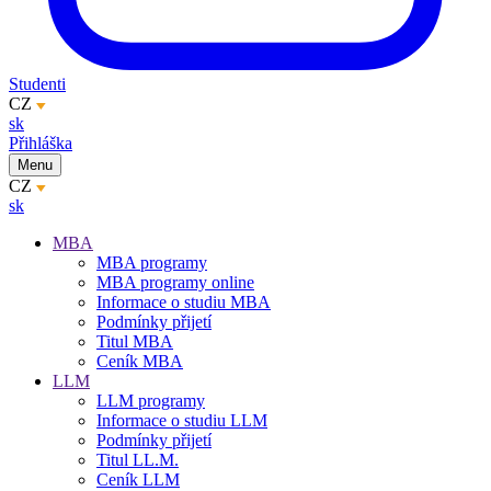
Studenti
CZ
sk
Přihláška
Menu
CZ
sk
MBA
MBA programy
MBA programy online
Informace o studiu MBA
Podmínky přijetí
Titul MBA
Ceník MBA
LLM
LLM programy
Informace o studiu LLM
Podmínky přijetí
Titul LL.M.
Ceník LLM