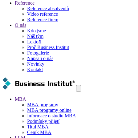
Reference
Reference absolventů
Video reference
Reference firem
O nás
Kdo jsme
Náš tým
Lektoři
Proč Business Institut
Fotogalerie
Napsali o nás
Novinky
Kontakt
MBA
MBA programy
MBA programy online
Informace o studiu MBA
Podmínky přijetí
Titul MBA
Ceník MBA
LLM