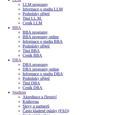
LLM programy
Informace o studiu LLM
Podmínky přijetí
Titul LL.M.
Ceník LLM
BBA
BBA programy
BBA programy online
Informace o studiu BBA
Podmínky přijetí
Titul BBA
Ceník BBA
DBA
DBA programy
DBA programy online
Informace o studiu DBA
Podmínky přijetí
Titul DBA
Ceník DBA
Studium
Akreditace a členství
Knihovna
Slevy u partnerů
Často kladené otázky (FAQ)