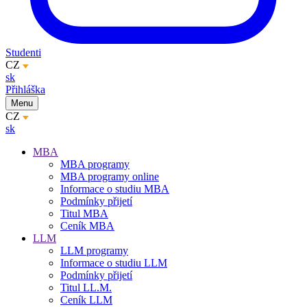
Studenti
CZ
sk
Přihláška
Menu
CZ
sk
MBA
MBA programy
MBA programy online
Informace o studiu MBA
Podmínky přijetí
Titul MBA
Ceník MBA
LLM
LLM programy
Informace o studiu LLM
Podmínky přijetí
Titul LL.M.
Ceník LLM