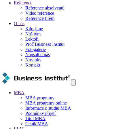
Reference
Reference absolventů
Video reference
Reference firem
O nás
Kdo jsme
Náš tým
Lektoři
Proč Business Institut
Fotogalerie
Napsali o nás
Novinky
Kontakt
MBA
MBA programy
MBA programy online
Informace o studiu MBA
Podmínky přijetí
Titul MBA
Ceník MBA
LLM