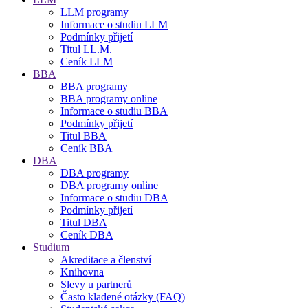
LLM programy
Informace o studiu LLM
Podmínky přijetí
Titul LL.M.
Ceník LLM
BBA
BBA programy
BBA programy online
Informace o studiu BBA
Podmínky přijetí
Titul BBA
Ceník BBA
DBA
DBA programy
DBA programy online
Informace o studiu DBA
Podmínky přijetí
Titul DBA
Ceník DBA
Studium
Akreditace a členství
Knihovna
Slevy u partnerů
Často kladené otázky (FAQ)