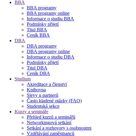
BBA
BBA programy
BBA programy online
Informace o studiu BBA
Podmínky přijetí
Titul BBA
Ceník BBA
DBA
DBA programy
DBA programy online
Informace o studiu DBA
Podmínky přijetí
Titul DBA
Ceník DBA
Studium
Akreditace a členství
Knihovna
Slevy u partnerů
Často kladené otázky (FAQ)
Studentská sekce
Kurzy a semináře
Přehled kurzů a seminářů
Networkingová setkání
Setkání a rozhovory s osobnostmi
Vzdělávání zaměstnanců