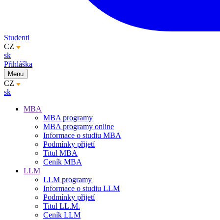
Studenti
CZ
sk
Přihláška
Menu
CZ
sk
MBA
MBA programy
MBA programy online
Informace o studiu MBA
Podmínky přijetí
Titul MBA
Ceník MBA
LLM
LLM programy
Informace o studiu LLM
Podmínky přijetí
Titul LL.M.
Ceník LLM