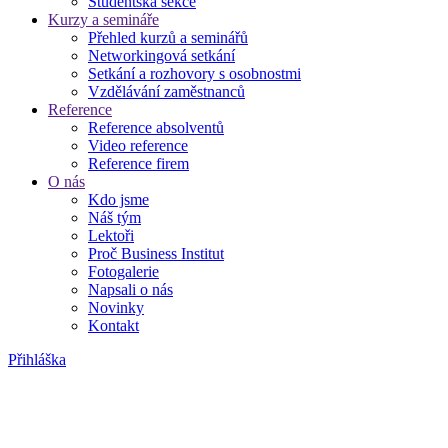
Studentská sekce
Kurzy a semináře
Přehled kurzů a seminářů
Networkingová setkání
Setkání a rozhovory s osobnostmi
Vzdělávání zaměstnanců
Reference
Reference absolventů
Video reference
Reference firem
O nás
Kdo jsme
Náš tým
Lektoři
Proč Business Institut
Fotogalerie
Napsali o nás
Novinky
Kontakt
Přihláška