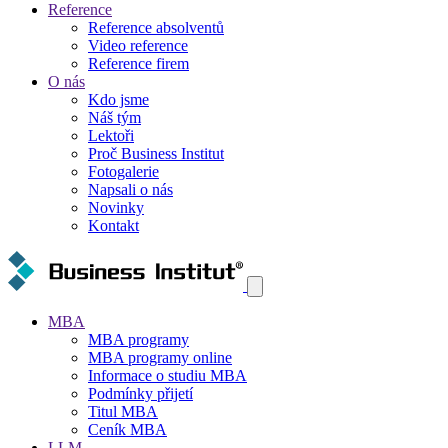
Reference
Reference absolventů
Video reference
Reference firem
O nás
Kdo jsme
Náš tým
Lektoři
Proč Business Institut
Fotogalerie
Napsali o nás
Novinky
Kontakt
MBA
MBA programy
MBA programy online
Informace o studiu MBA
Podmínky přijetí
Titul MBA
Ceník MBA
LLM