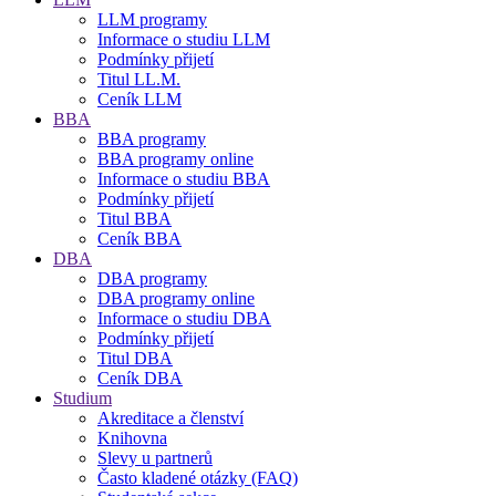
LLM programy
Informace o studiu LLM
Podmínky přijetí
Titul LL.M.
Ceník LLM
BBA
BBA programy
BBA programy online
Informace o studiu BBA
Podmínky přijetí
Titul BBA
Ceník BBA
DBA
DBA programy
DBA programy online
Informace o studiu DBA
Podmínky přijetí
Titul DBA
Ceník DBA
Studium
Akreditace a členství
Knihovna
Slevy u partnerů
Často kladené otázky (FAQ)