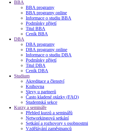
BBA
BBA programy
BBA programy online
Informace o studiu BBA
Podmínky přijetí
Titul BBA
Ceník BBA
DBA
DBA programy
DBA programy online
Informace o studiu DBA
Podmínky přijetí
Titul DBA
Ceník DBA
Studium
Akreditace a členství
Knihovna
Slevy u partnerů
Často kladené otázky (FAQ)
Studentská sekce
Kurzy a semináře
Přehled kurzů a seminářů
Networkingová setkání
Setkání a rozhovory s osobnostmi
Vzdělávání zaměstnanců