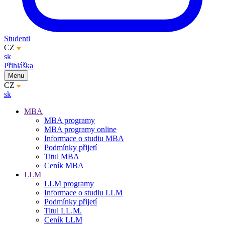
Studenti
CZ
sk
Přihláška
Menu
CZ
sk
MBA
MBA programy
MBA programy online
Informace o studiu MBA
Podmínky přijetí
Titul MBA
Ceník MBA
LLM
LLM programy
Informace o studiu LLM
Podmínky přijetí
Titul LL.M.
Ceník LLM