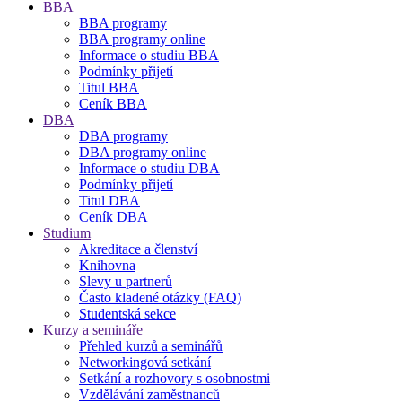
BBA
BBA programy
BBA programy online
Informace o studiu BBA
Podmínky přijetí
Titul BBA
Ceník BBA
DBA
DBA programy
DBA programy online
Informace o studiu DBA
Podmínky přijetí
Titul DBA
Ceník DBA
Studium
Akreditace a členství
Knihovna
Slevy u partnerů
Často kladené otázky (FAQ)
Studentská sekce
Kurzy a semináře
Přehled kurzů a seminářů
Networkingová setkání
Setkání a rozhovory s osobnostmi
Vzdělávání zaměstnanců