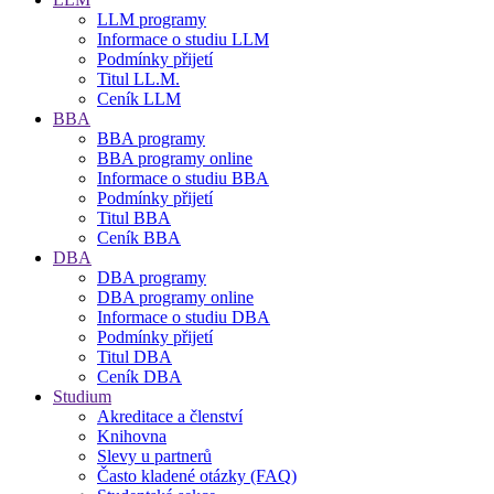
LLM programy
Informace o studiu LLM
Podmínky přijetí
Titul LL.M.
Ceník LLM
BBA
BBA programy
BBA programy online
Informace o studiu BBA
Podmínky přijetí
Titul BBA
Ceník BBA
DBA
DBA programy
DBA programy online
Informace o studiu DBA
Podmínky přijetí
Titul DBA
Ceník DBA
Studium
Akreditace a členství
Knihovna
Slevy u partnerů
Často kladené otázky (FAQ)