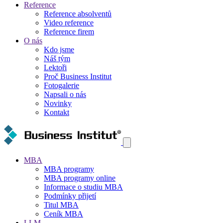
Reference
Reference absolventů
Video reference
Reference firem
O nás
Kdo jsme
Náš tým
Lektoři
Proč Business Institut
Fotogalerie
Napsali o nás
Novinky
Kontakt
MBA
MBA programy
MBA programy online
Informace o studiu MBA
Podmínky přijetí
Titul MBA
Ceník MBA
LLM