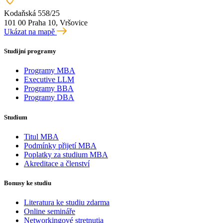
Kodaňská 558/25
101 00 Praha 10, Vršovice
Ukázat na mapě
Studijní programy
Programy MBA
Executive LLM
Programy BBA
Programy DBA
Studium
Titul MBA
Podmínky přijetí MBA
Poplatky za studium MBA
Akreditace a členství
Bonusy ke studiu
Literatura ke studiu zdarma
Online semináře
Networkingové stretnutia