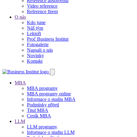
Reference absolventů
Video reference
Reference firem
O nás
Kdo jsme
Náš tým
Lektoři
Proč Business Institut
Fotogalerie
Napsali o nás
Novinky
Kontakt
MBA
MBA programy
MBA programy online
Informace o studiu MBA
Podmínky přijetí
Titul MBA
Ceník MBA
LLM
LLM programy
Informace o studiu LLM