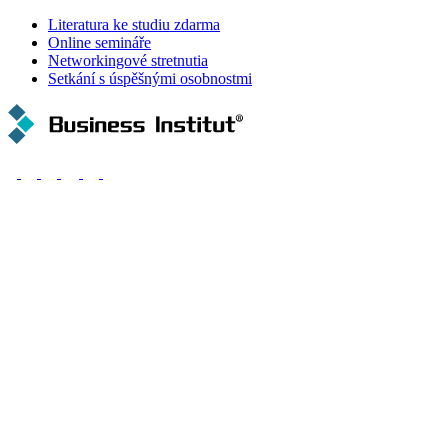
Literatura ke studiu zdarma
Online semináře
Networkingové stretnutia
Setkání s úspěšnými osobnostmi