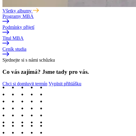
Všetky albumy
Programy MBA
Podmínky přijetí
Titul MBA
Ceník studia
Sjednejte si s námi schůzku
Co vás zajímá? Jsme tady pro vás.
Chci si domluvit termín
Vyplnit přihlášku