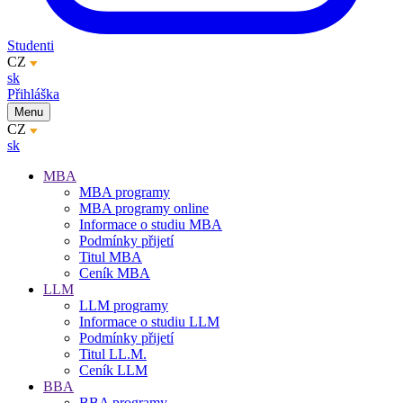
Studenti
CZ
sk
Přihláška
Menu
CZ
sk
MBA
MBA programy
MBA programy online
Informace o studiu MBA
Podmínky přijetí
Titul MBA
Ceník MBA
LLM
LLM programy
Informace o studiu LLM
Podmínky přijetí
Titul LL.M.
Ceník LLM
BBA
BBA programy