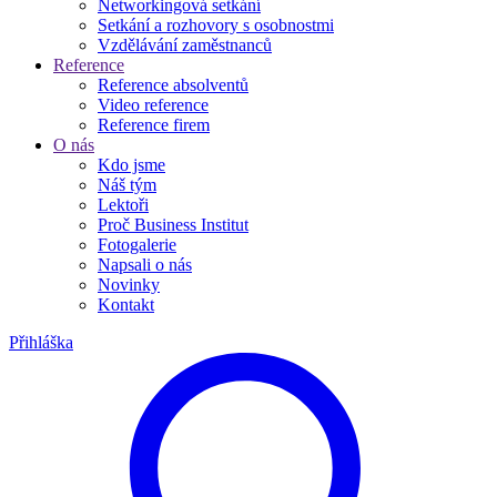
Networkingová setkání
Setkání a rozhovory s osobnostmi
Vzdělávání zaměstnanců
Reference
Reference absolventů
Video reference
Reference firem
O nás
Kdo jsme
Náš tým
Lektoři
Proč Business Institut
Fotogalerie
Napsali o nás
Novinky
Kontakt
Přihláška