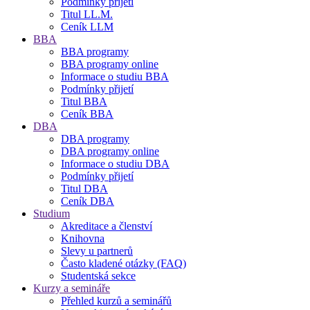
Podmínky přijetí
Titul LL.M.
Ceník LLM
BBA
BBA programy
BBA programy online
Informace o studiu BBA
Podmínky přijetí
Titul BBA
Ceník BBA
DBA
DBA programy
DBA programy online
Informace o studiu DBA
Podmínky přijetí
Titul DBA
Ceník DBA
Studium
Akreditace a členství
Knihovna
Slevy u partnerů
Často kladené otázky (FAQ)
Studentská sekce
Kurzy a semináře
Přehled kurzů a seminářů