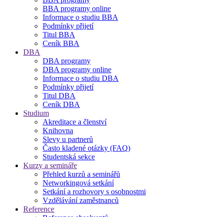
BBA programy online
Informace o studiu BBA
Podmínky přijetí
Titul BBA
Ceník BBA
DBA
DBA programy
DBA programy online
Informace o studiu DBA
Podmínky přijetí
Titul DBA
Ceník DBA
Studium
Akreditace a členství
Knihovna
Slevy u partnerů
Často kladené otázky (FAQ)
Studentská sekce
Kurzy a semináře
Přehled kurzů a seminářů
Networkingová setkání
Setkání a rozhovory s osobnostmi
Vzdělávání zaměstnanců
Reference