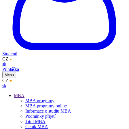
Studenti
CZ
sk
Přihláška
Menu
CZ
sk
MBA
MBA programy
MBA programy online
Informace o studiu MBA
Podmínky přijetí
Titul MBA
Ceník MBA