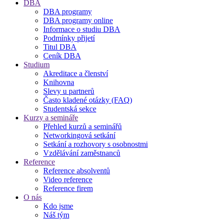
DBA
DBA programy
DBA programy online
Informace o studiu DBA
Podmínky přijetí
Titul DBA
Ceník DBA
Studium
Akreditace a členství
Knihovna
Slevy u partnerů
Často kladené otázky (FAQ)
Studentská sekce
Kurzy a semináře
Přehled kurzů a seminářů
Networkingová setkání
Setkání a rozhovory s osobnostmi
Vzdělávání zaměstnanců
Reference
Reference absolventů
Video reference
Reference firem
O nás
Kdo jsme
Náš tým