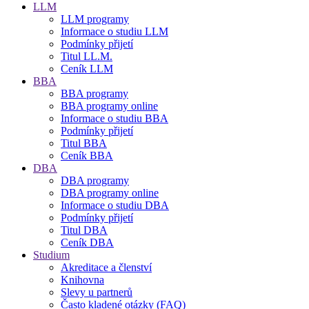
LLM
LLM programy
Informace o studiu LLM
Podmínky přijetí
Titul LL.M.
Ceník LLM
BBA
BBA programy
BBA programy online
Informace o studiu BBA
Podmínky přijetí
Titul BBA
Ceník BBA
DBA
DBA programy
DBA programy online
Informace o studiu DBA
Podmínky přijetí
Titul DBA
Ceník DBA
Studium
Akreditace a členství
Knihovna
Slevy u partnerů
Často kladené otázky (FAQ)