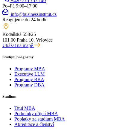
+420 775 757 140
Po–Pá 9:00–17:00
info@businessinstitut.cz
Reagujeme do 24 hodin
Kodaňská 558/25
101 00 Praha 10, Vršovice
Ukázat na mapě
Studijní programy
Programy MBA
Executive LLM
Programy BBA
Programy DBA
Studium
Titul MBA
Podmínky přijetí MBA
Poplatky za studium MBA
Akreditace a členství