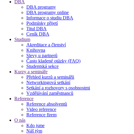
DBA
DBA programy
DBA programy online
Informace o studiu DBA
Podmínky přijetí
Titul DBA
Ceník DBA
Studium
Akreditace a členství
Knihovna
Slevy u partnerů
Často kladené otázky (FAQ)
Studentská sekce
Kurzy a semináře
Přehled kurzů a seminářů
Networkingová setkání
Setkání a rozhovory s osobnostmi
Vzdělávání zaměstnanců
Reference
Reference absolventů
Video reference
Reference firem
O nás
Kdo jsme
Náš tým