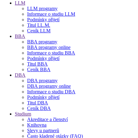
LLM
LLM programy
Informace o studiu LLM
Podmínky přijetí
Titul LL.M.
Ceník LLM
BBA
BBA programy
BBA programy online
Informace o studiu BBA
Podmínky přijetí
Titul BBA
Ceník BBA
DBA
DBA programy
DBA programy online
Informace o studiu DBA
Podmínky přijetí
Titul DBA
Ceník DBA
Studium
Akreditace a členství
Knihovna
Slevy u partnerů
Často kladené otázky (FAQ)