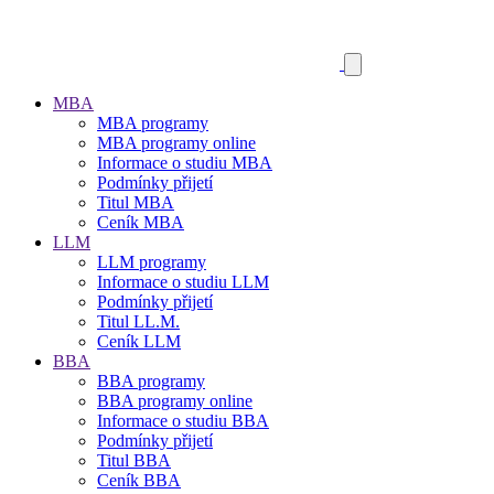
MBA
MBA programy
MBA programy online
Informace o studiu MBA
Podmínky přijetí
Titul MBA
Ceník MBA
LLM
LLM programy
Informace o studiu LLM
Podmínky přijetí
Titul LL.M.
Ceník LLM
BBA
BBA programy
BBA programy online
Informace o studiu BBA
Podmínky přijetí
Titul BBA
Ceník BBA