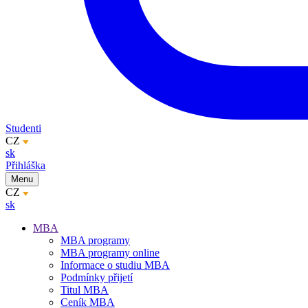
Studenti
CZ
sk
Přihláška
Menu
CZ
sk
MBA
MBA programy
MBA programy online
Informace o studiu MBA
Podmínky přijetí
Titul MBA
Ceník MBA