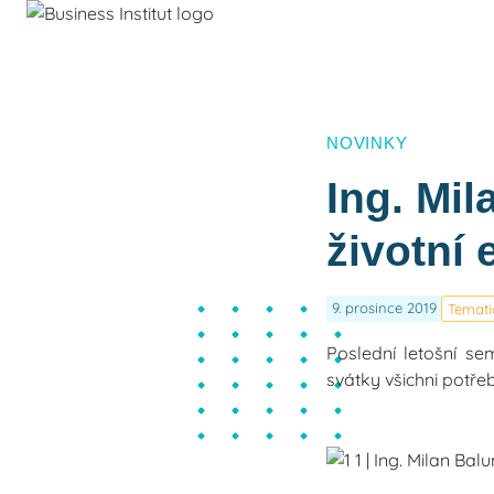
NOVINKY
Ing. Mil
životní 
9. prosince 2019
Temati
Poslední letošní se
svátky všichni potře