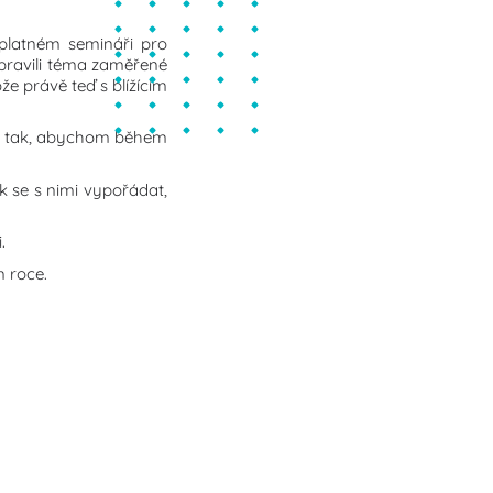
zplatném semináři pro
řipravili téma zaměřené
že právě teď s blížícím
čas tak, abychom během
k se s nimi vypořádat,
.
m roce.