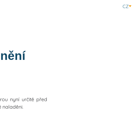
CZ
lnění
rou nyní určitě před
 naladěni.