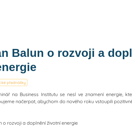
an Balun o rozvoji a dop
energie
cké přednášky
minář na Business Institutu se nesl ve znamení energie, kte
bujeme načerpat, abychom do nového roku vstoupili pozitivně