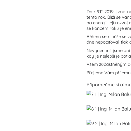
Dne 9.12.2019 jsme n
tento rok. Blíží se vá
na energii, její rozvo
se koncem roku je ene
Během semináře se zúč
dne nepociťovali tlak č
Nevynechali jsme ani 
kdy je nejlepší je po
Všem zúčastněným děku
Přejeme Vám příjemné 
Připomeňme si atmosf