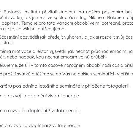
a Business Institutu přivítali studenty na našem posledním be
noční svátky, tak jsme si ve spolupráci s Ing. Milanem Balunem p
j a doplnění. Téma je pro toto vánoční období velmi potřebné, proto
rgie to, co všichni potřebujeme.
astnění dozvěděli jak předejít vyhoření, a jak si rozdělit svůj 
i stres.
téma motivace a lektor vysvětlil, jak nechat průchod emocím, ja
tlačit, nebo naopak, kdy nechat emocím volný průběh.
jeme, že si i v tomto časově náročném období našli čas a přišli
prožití svátků a těšíme se na Vás na dalších seminářích v příští
éru posledního letošního semináře v přiložené fotogalerii.