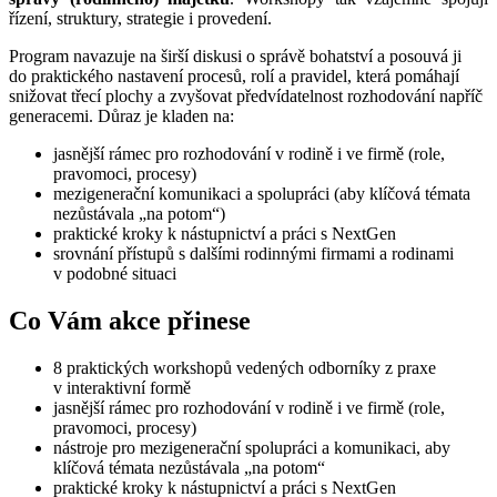
řízení, struktury, strategie i provedení.
Program navazuje na širší diskusi o správě bohatství a posouvá ji
do praktického nastavení procesů, rolí a pravidel, která pomáhají
snižovat třecí plochy a zvyšovat předvídatelnost rozhodování napříč
generacemi. Důraz je kladen na:
jasnější rámec pro rozhodování v rodině i ve firmě (role,
pravomoci, procesy)
mezigenerační komunikaci a spolupráci (aby klíčová témata
nezůstávala „na potom“)
praktické kroky k nástupnictví a práci s NextGen
srovnání přístupů s dalšími rodinnými firmami a rodinami
v podobné situaci
Co Vám akce přinese
8 praktických workshopů vedených odborníky z praxe
v interaktivní formě
jasnější rámec pro rozhodování v rodině i ve firmě (role,
pravomoci, procesy)
nástroje pro mezigenerační spolupráci a komunikaci, aby
klíčová témata nezůstávala „na potom“
praktické kroky k nástupnictví a práci s NextGen