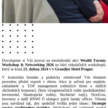
Dovolujeme si Vás pozvat na mezinárodní akci
Wealth Forum:
Workshop & Networking
2026
na bázi cirkulačních workshopů,
který se koná
23. dubna 2024 v v Grandior Hotel Prague
.
V komorním formátu a prakticky orientovaně Vás tématem
provedou přední experti v oboru. Akce je určená pro majitele,
zakladatele a TOP management rodinných firem a dalších
obchodních korporací, členy vícegeneračních rodin (podnikatelské,
investorské, filantropické rodiny, šlechtické rody), NextGen,
investory a další HNWI či zástupce jejich family offices. Témata
jsou navržená tak, aby společně tvořila jeden rámec:
Strategie
správy (rodinného) majetku
. Workshopy tak vzájemně spojují