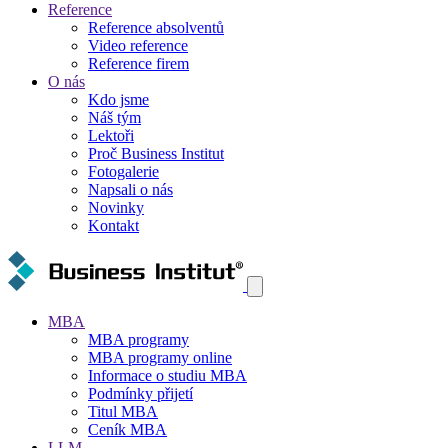
Reference
Reference absolventů
Video reference
Reference firem
O nás
Kdo jsme
Náš tým
Lektoři
Proč Business Institut
Fotogalerie
Napsali o nás
Novinky
Kontakt
MBA
MBA programy
MBA programy online
Informace o studiu MBA
Podmínky přijetí
Titul MBA
Ceník MBA
LLM