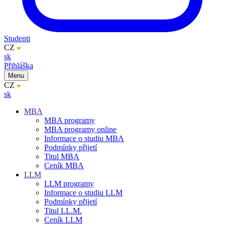
Studenti
CZ
sk
Přihláška
Menu
CZ
sk
MBA
MBA programy
MBA programy online
Informace o studiu MBA
Podmínky přijetí
Titul MBA
Ceník MBA
LLM
LLM programy
Informace o studiu LLM
Podmínky přijetí
Titul LL.M.
Ceník LLM