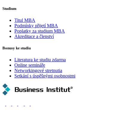
Studium
Titul MBA
Podmínky přijetí MBA
Poplatky za studium MBA
Akreditace a členství
Bonusy ke studiu
Literatura ke studiu zdarma
Online semináře
Networkingové stretnutia
Setkání s úspěšnými osobnostmi