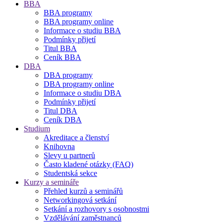
BBA
BBA programy
BBA programy online
Informace o studiu BBA
Podmínky přijetí
Titul BBA
Ceník BBA
DBA
DBA programy
DBA programy online
Informace o studiu DBA
Podmínky přijetí
Titul DBA
Ceník DBA
Studium
Akreditace a členství
Knihovna
Slevy u partnerů
Často kladené otázky (FAQ)
Studentská sekce
Kurzy a semináře
Přehled kurzů a seminářů
Networkingová setkání
Setkání a rozhovory s osobnostmi
Vzdělávání zaměstnanců