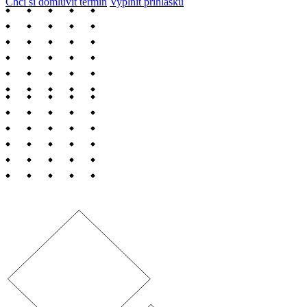
Chci si domluvit termín
Vyplnit přihlášku