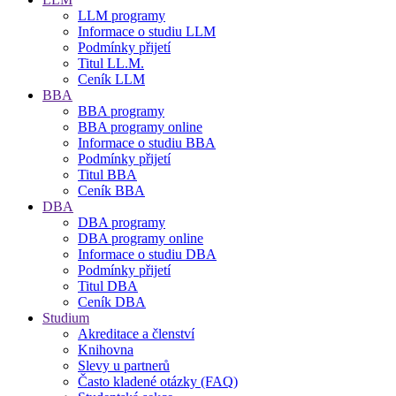
LLM programy
Informace o studiu LLM
Podmínky přijetí
Titul LL.M.
Ceník LLM
BBA
BBA programy
BBA programy online
Informace o studiu BBA
Podmínky přijetí
Titul BBA
Ceník BBA
DBA
DBA programy
DBA programy online
Informace o studiu DBA
Podmínky přijetí
Titul DBA
Ceník DBA
Studium
Akreditace a členství
Knihovna
Slevy u partnerů
Často kladené otázky (FAQ)