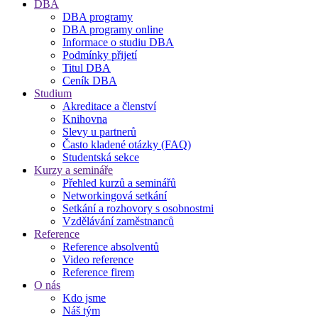
DBA
DBA programy
DBA programy online
Informace o studiu DBA
Podmínky přijetí
Titul DBA
Ceník DBA
Studium
Akreditace a členství
Knihovna
Slevy u partnerů
Často kladené otázky (FAQ)
Studentská sekce
Kurzy a semináře
Přehled kurzů a seminářů
Networkingová setkání
Setkání a rozhovory s osobnostmi
Vzdělávání zaměstnanců
Reference
Reference absolventů
Video reference
Reference firem
O nás
Kdo jsme
Náš tým