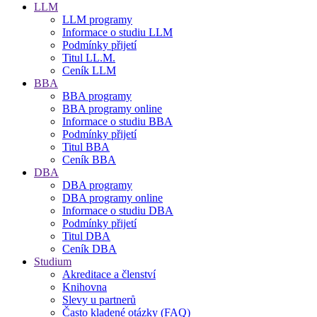
LLM
LLM programy
Informace o studiu LLM
Podmínky přijetí
Titul LL.M.
Ceník LLM
BBA
BBA programy
BBA programy online
Informace o studiu BBA
Podmínky přijetí
Titul BBA
Ceník BBA
DBA
DBA programy
DBA programy online
Informace o studiu DBA
Podmínky přijetí
Titul DBA
Ceník DBA
Studium
Akreditace a členství
Knihovna
Slevy u partnerů
Často kladené otázky (FAQ)