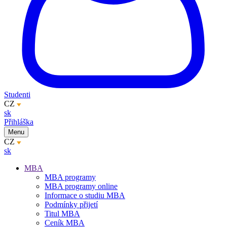
Studenti
CZ
sk
Přihláška
Menu
CZ
sk
MBA
MBA programy
MBA programy online
Informace o studiu MBA
Podmínky přijetí
Titul MBA
Ceník MBA