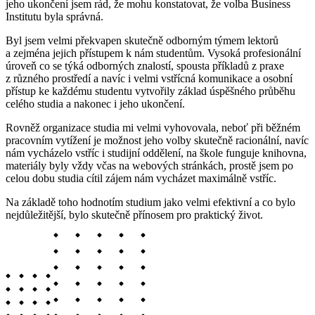
jeho ukončení jsem rád, že mohu konstatovat, že volba Business
Institutu byla správná.
Byl jsem velmi překvapen skutečně odborným týmem lektorů
a zejména jejich přístupem k nám studentům. Vysoká profesionální
úroveň co se týká odborných znalostí, spousta příkladů z praxe
z různého prostředí a navíc i velmi vstřícná komunikace a osobní
přístup ke každému studentu vytvořily základ úspěšného průběhu
celého studia a nakonec i jeho ukončení.
Rovněž organizace studia mi velmi vyhovovala, neboť při běžném
pracovním vytížení je možnost jeho volby skutečně racionální, navíc
nám vycházelo vstříc i studijní oddělení, na škole funguje knihovna,
materiály byly vždy včas na webových stránkách, prostě jsem po
celou dobu studia cítil zájem nám vycházet maximálně vstříc.
Na základě toho hodnotím studium jako velmi efektivní a co bylo
nejdůležitější, bylo skutečně přínosem pro praktický život.