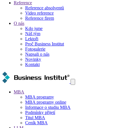
Reference
Reference absolventů
Video reference
Reference firem
O nás
Kdo jsme
Náš tým
Lektoři
Proč Business Institut
Fotogalerie
Napsali o nás
Novinky
Kontakt
MBA
MBA programy
MBA programy online
Informace o studiu MBA
Podmínky přijetí
Titul MBA
Ceník MBA
LLM