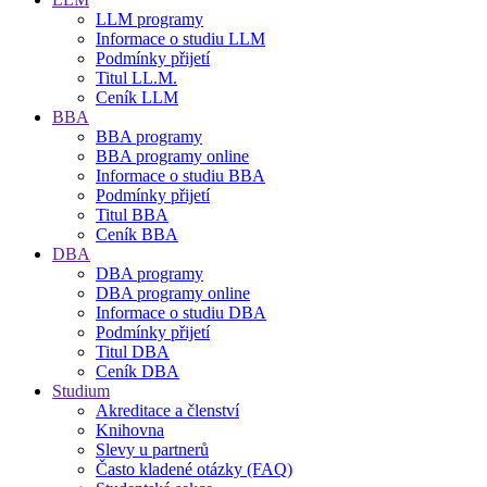
LLM programy
Informace o studiu LLM
Podmínky přijetí
Titul LL.M.
Ceník LLM
BBA
BBA programy
BBA programy online
Informace o studiu BBA
Podmínky přijetí
Titul BBA
Ceník BBA
DBA
DBA programy
DBA programy online
Informace o studiu DBA
Podmínky přijetí
Titul DBA
Ceník DBA
Studium
Akreditace a členství
Knihovna
Slevy u partnerů
Často kladené otázky (FAQ)