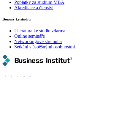
Poplatky za studium MBA
Akreditace a členství
Bonusy ke studiu
Literatura ke studiu zdarma
Online semináře
Networkingové stretnutia
Setkání s úspěšnými osobnostmi