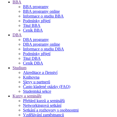
BBA
BBA programy
BBA programy online
Informace o studiu BBA
Podmínky přijetí
Titul BBA
Ceník BBA
DBA
DBA programy
DBA programy online
Informace o studiu DBA
Podmínky přijetí
Titul DBA
Ceník DBA
Studium
Akreditace a členství
Knihovna
Slevy u partnerů
Často kladené otázky (FAQ)
Studentská sekce
Kurzy a semináře
Přehled kurzů a seminářů
Networkingová setkání
Setkání a rozhovory s osobnostmi
Vzdělávání zaměstnanců