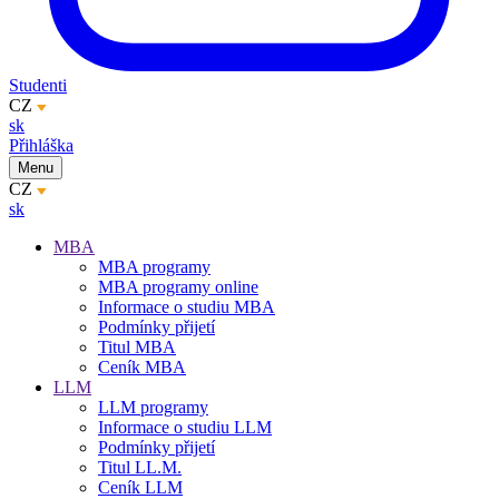
Studenti
CZ
sk
Přihláška
Menu
CZ
sk
MBA
MBA programy
MBA programy online
Informace o studiu MBA
Podmínky přijetí
Titul MBA
Ceník MBA
LLM
LLM programy
Informace o studiu LLM
Podmínky přijetí
Titul LL.M.
Ceník LLM