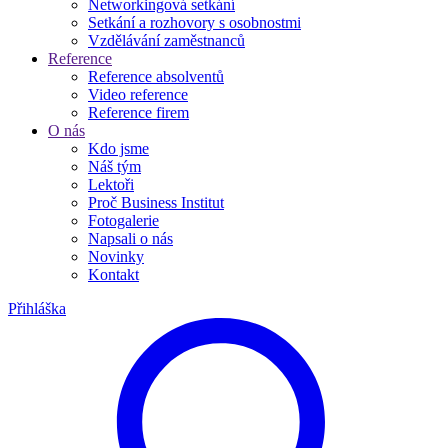
Networkingová setkání
Setkání a rozhovory s osobnostmi
Vzdělávání zaměstnanců
Reference
Reference absolventů
Video reference
Reference firem
O nás
Kdo jsme
Náš tým
Lektoři
Proč Business Institut
Fotogalerie
Napsali o nás
Novinky
Kontakt
Přihláška