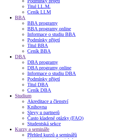
Podmínky přijetí
Titul LL.M.
Ceník LLM
BBA
BBA programy
BBA programy online
Informace o studiu BBA
Podmínky přijetí
Titul BBA
Ceník BBA
DBA
DBA programy
DBA programy online
Informace o studiu DBA
Podmínky přijetí
Titul DBA
Ceník DBA
Studium
Akreditace a členství
Knihovna
Slevy u partnerů
Často kladené otázky (FAQ)
Studentská sekce
Kurzy a semináře
Přehled kurzů a seminářů