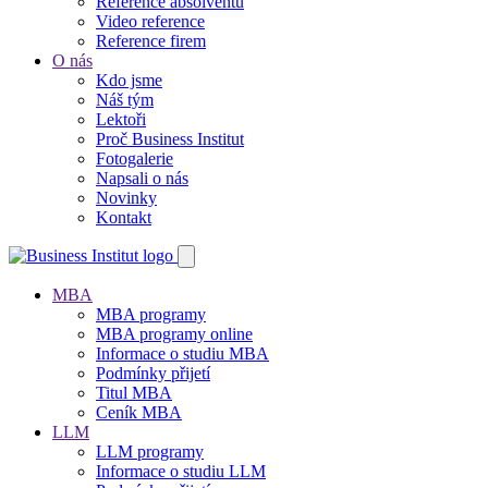
Reference absolventů
Video reference
Reference firem
O nás
Kdo jsme
Náš tým
Lektoři
Proč Business Institut
Fotogalerie
Napsali o nás
Novinky
Kontakt
MBA
MBA programy
MBA programy online
Informace o studiu MBA
Podmínky přijetí
Titul MBA
Ceník MBA
LLM
LLM programy
Informace o studiu LLM