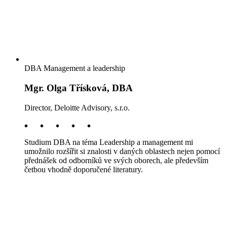
DBA Management a leadership
Mgr. Olga Třísková, DBA
Director, Deloitte Advisory, s.r.o.
Studium DBA na téma Leadership a management mi
umožnilo rozšířit si znalosti v daných oblastech nejen pomocí
přednášek od odborníků ve svých oborech, ale především
četbou vhodně doporučené literatury.