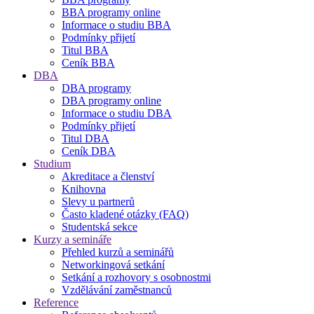
BBA programy online
Informace o studiu BBA
Podmínky přijetí
Titul BBA
Ceník BBA
DBA
DBA programy
DBA programy online
Informace o studiu DBA
Podmínky přijetí
Titul DBA
Ceník DBA
Studium
Akreditace a členství
Knihovna
Slevy u partnerů
Často kladené otázky (FAQ)
Studentská sekce
Kurzy a semináře
Přehled kurzů a seminářů
Networkingová setkání
Setkání a rozhovory s osobnostmi
Vzdělávání zaměstnanců
Reference