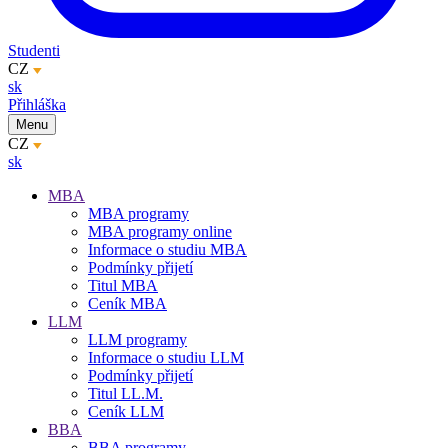
Studenti
CZ
sk
Přihláška
Menu
CZ
sk
MBA
MBA programy
MBA programy online
Informace o studiu MBA
Podmínky přijetí
Titul MBA
Ceník MBA
LLM
LLM programy
Informace o studiu LLM
Podmínky přijetí
Titul LL.M.
Ceník LLM
BBA
BBA programy