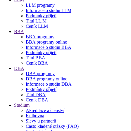
LLM programy
Informace o studiu LLM
Podmínky přijetí
Titul LL.M.
Ceník LLM
BBA
BBA programy
BBA programy online
Informace o studiu BBA
Podmínky přijetí
Titul BBA
Ceník BBA
DBA
DBA programy
DBA programy online
Informace o studiu DBA
Podmínky přijetí
Titul DBA
Ceník DBA
Studium
Akreditace a členství
Knihovna
Slevy u partnerů
Často kladené otázky (FAQ)