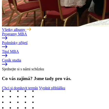
Všetky albumy
Programy MBA
Podmínky přijetí
Titul MBA
Ceník studia
Sjednejte si s námi schůzku
Co vás zajímá? Jsme tady pro vás.
Chci si domluvit termín
Vyplnit přihlášku