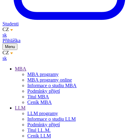
Studenti
CZ
sk
Přihláška
Menu
CZ
sk
MBA
MBA programy
MBA programy online
Informace o studiu MBA
Podmínky přijetí
Titul MBA
Ceník MBA
LLM
LLM programy
Informace o studiu LLM
Podmínky přijetí
Titul LL.M.
Ceník LLM