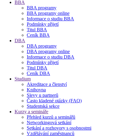
BBA
BBA programy
BBA programy online
Informace o studiu BBA
Podmínky přijetí
Titul BBA
Ceník BBA
DBA
DBA programy
DBA programy online
Informace o studiu DBA
Podmínky přijetí
Titul DBA
Ceník DBA
Studium
Akreditace a členství
Knihovna
Slevy u partnerů
Často kladené otázky (FAQ)
Studentská sekce
Kurzy a semináře
Přehled kurzů a seminářů
Networkingová setkání
Setkání a rozhovory s osobnostmi
Vzdělávání zaměstnanců