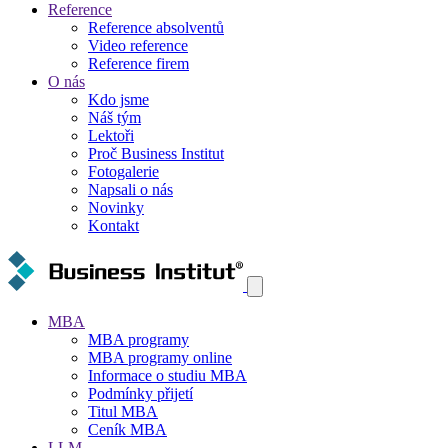
Reference
Reference absolventů
Video reference
Reference firem
O nás
Kdo jsme
Náš tým
Lektoři
Proč Business Institut
Fotogalerie
Napsali o nás
Novinky
Kontakt
MBA
MBA programy
MBA programy online
Informace o studiu MBA
Podmínky přijetí
Titul MBA
Ceník MBA
LLM