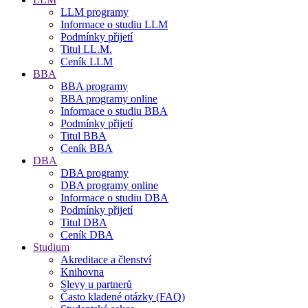
LLM programy
Informace o studiu LLM
Podmínky přijetí
Titul LL.M.
Ceník LLM
BBA
BBA programy
BBA programy online
Informace o studiu BBA
Podmínky přijetí
Titul BBA
Ceník BBA
DBA
DBA programy
DBA programy online
Informace o studiu DBA
Podmínky přijetí
Titul DBA
Ceník DBA
Studium
Akreditace a členství
Knihovna
Slevy u partnerů
Často kladené otázky (FAQ)