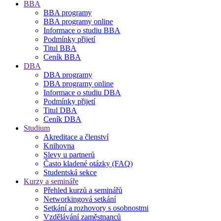
BBA
BBA programy
BBA programy online
Informace o studiu BBA
Podmínky přijetí
Titul BBA
Ceník BBA
DBA
DBA programy
DBA programy online
Informace o studiu DBA
Podmínky přijetí
Titul DBA
Ceník DBA
Studium
Akreditace a členství
Knihovna
Slevy u partnerů
Často kladené otázky (FAQ)
Studentská sekce
Kurzy a semináře
Přehled kurzů a seminářů
Networkingová setkání
Setkání a rozhovory s osobnostmi
Vzdělávání zaměstnanců