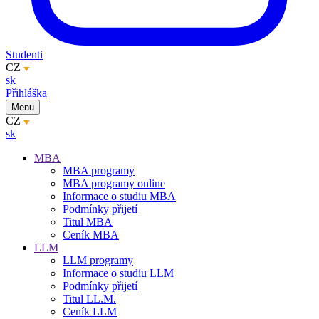
Studenti
CZ
sk
Přihláška
Menu
CZ
sk
MBA
MBA programy
MBA programy online
Informace o studiu MBA
Podmínky přijetí
Titul MBA
Ceník MBA
LLM
LLM programy
Informace o studiu LLM
Podmínky přijetí
Titul LL.M.
Ceník LLM