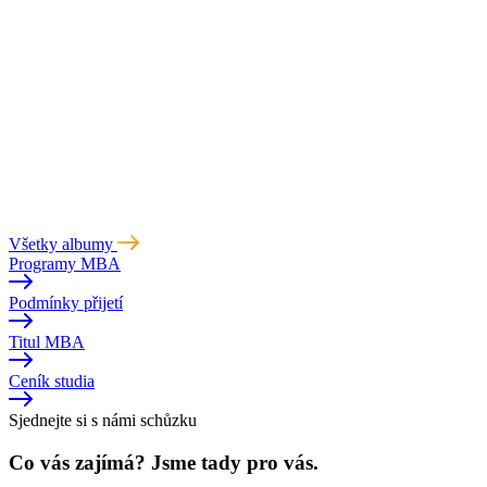
Všetky albumy
Programy MBA
Podmínky přijetí
Titul MBA
Ceník studia
Sjednejte si s námi schůzku
Co vás zajímá? Jsme tady pro vás.