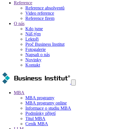
Reference
Reference absolventů
Video reference
Reference firem
O nás
Kdo jsme
Náš tým
Lektoři
Proč Business Institut
Fotogalerie
Napsali o nás
Novinky
Kontakt
MBA
MBA programy
MBA programy online
Informace o studiu MBA
Podmínky přijetí
Titul MBA
Ceník MBA
LLM