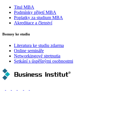
Titul MBA
Podmínky přijetí MBA
Poplatky za studium MBA
Akreditace a členství
Bonusy ke studiu
Literatura ke studiu zdarma
Online semináře
Networkingové stretnutia
Setkání s úspěšnými osobnostmi