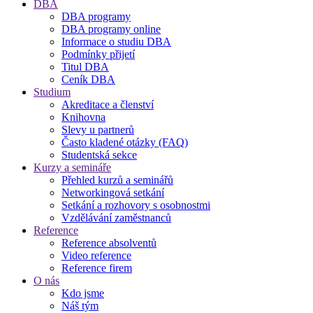
DBA
DBA programy
DBA programy online
Informace o studiu DBA
Podmínky přijetí
Titul DBA
Ceník DBA
Studium
Akreditace a členství
Knihovna
Slevy u partnerů
Často kladené otázky (FAQ)
Studentská sekce
Kurzy a semináře
Přehled kurzů a seminářů
Networkingová setkání
Setkání a rozhovory s osobnostmi
Vzdělávání zaměstnanců
Reference
Reference absolventů
Video reference
Reference firem
O nás
Kdo jsme
Náš tým