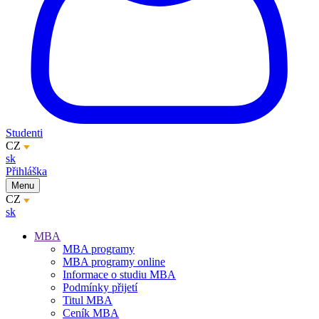
Studenti
CZ
sk
Přihláška
Menu
CZ
sk
MBA
MBA programy
MBA programy online
Informace o studiu MBA
Podmínky přijetí
Titul MBA
Ceník MBA