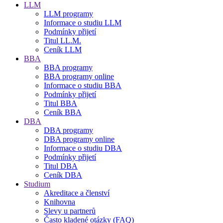
LLM
LLM programy
Informace o studiu LLM
Podmínky přijetí
Titul LL.M.
Ceník LLM
BBA
BBA programy
BBA programy online
Informace o studiu BBA
Podmínky přijetí
Titul BBA
Ceník BBA
DBA
DBA programy
DBA programy online
Informace o studiu DBA
Podmínky přijetí
Titul DBA
Ceník DBA
Studium
Akreditace a členství
Knihovna
Slevy u partnerů
Často kladené otázky (FAQ)