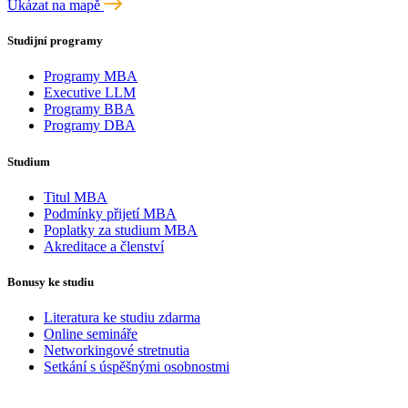
Ukázat na mapě
Studijní programy
Programy MBA
Executive LLM
Programy BBA
Programy DBA
Studium
Titul MBA
Podmínky přijetí MBA
Poplatky za studium MBA
Akreditace a členství
Bonusy ke studiu
Literatura ke studiu zdarma
Online semináře
Networkingové stretnutia
Setkání s úspěšnými osobnostmi