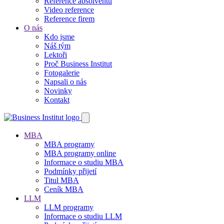
Reference absolventů
Video reference
Reference firem
O nás
Kdo jsme
Náš tým
Lektoři
Proč Business Institut
Fotogalerie
Napsali o nás
Novinky
Kontakt
MBA
MBA programy
MBA programy online
Informace o studiu MBA
Podmínky přijetí
Titul MBA
Ceník MBA
LLM
LLM programy
Informace o studiu LLM