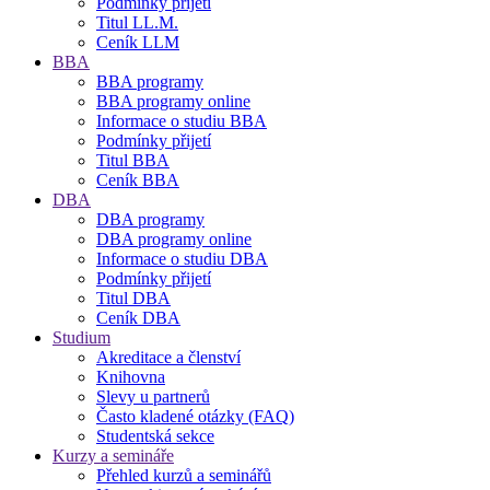
Podmínky přijetí
Titul LL.M.
Ceník LLM
BBA
BBA programy
BBA programy online
Informace o studiu BBA
Podmínky přijetí
Titul BBA
Ceník BBA
DBA
DBA programy
DBA programy online
Informace o studiu DBA
Podmínky přijetí
Titul DBA
Ceník DBA
Studium
Akreditace a členství
Knihovna
Slevy u partnerů
Často kladené otázky (FAQ)
Studentská sekce
Kurzy a semináře
Přehled kurzů a seminářů