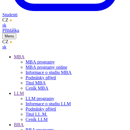
Studenti
CZ
sk
Přihláška
Menu
CZ
sk
MBA
MBA programy
MBA programy online
Informace o studiu MBA
Podmínky přijetí
Titul MBA
Ceník MBA
LLM
LLM programy
Informace o studiu LLM
Podmínky přijetí
Titul LL.M.
Ceník LLM
BBA
BBA programy