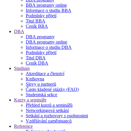
BBA programy online
Informace o studiu BBA
Podmínky přijetí
Titul BBA
Ceník BBA
DBA
DBA programy
DBA programy online
Informace o studiu DBA
Podmínky přijetí
Titul DBA
Ceník DBA
Studium
Akreditace a členství
Knihovna
Slevy u partnerů
Často kladené otázky (FAQ)
Studentská sekce
Kurzy a semináře
Přehled kurzů a seminářů
Networkingová setkání
Setkání a rozhovory s osobnostmi
Vzdělávání zaměstnanců
Reference