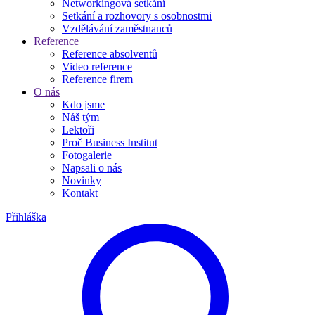
Networkingová setkání
Setkání a rozhovory s osobnostmi
Vzdělávání zaměstnanců
Reference
Reference absolventů
Video reference
Reference firem
O nás
Kdo jsme
Náš tým
Lektoři
Proč Business Institut
Fotogalerie
Napsali o nás
Novinky
Kontakt
Přihláška