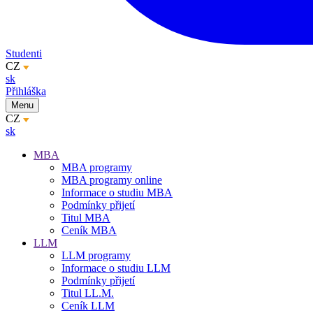
Studenti
CZ
sk
Přihláška
Menu
CZ
sk
MBA
MBA programy
MBA programy online
Informace o studiu MBA
Podmínky přijetí
Titul MBA
Ceník MBA
LLM
LLM programy
Informace o studiu LLM
Podmínky přijetí
Titul LL.M.
Ceník LLM