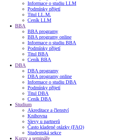
Informace o studiu LLM
Podmínky přijetí
Titul LL.M.
Ceník LLM
BBA
BBA programy
BBA programy online
Informace o studiu BBA
Podmínky přijetí
Titul BBA
Ceník BBA
DBA
DBA programy
DBA programy online
Informace o studiu DBA
Podmínky přijetí
Titul DBA
Ceník DBA
Studium
Akreditace a členství
Knihovna
Slevy u partnerů
Často kladené otázky (FAQ)
Studentská sekce
Kurzy a semináře