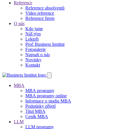
Reference
Reference absolventů
Video reference
Reference firem
O nás
Kdo jsme
Náš tým
Lektoři
Proč Business Institut
Fotogalerie
Napsali o nás
Novinky
Kontakt
MBA
MBA programy
MBA programy online
Informace o studiu MBA
Podmínky přijetí
Titul MBA
Ceník MBA
LLM
LLM programy