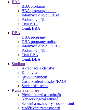
BBA
BBA programy
BBA programy online
Informace o studiu BBA
Podmínky přijetí
Titul BBA
Ceník BBA
DBA
DBA programy
DBA programy online
Informace o studiu DBA
Podmínky přijetí
Titul DBA
Ceník DBA
Studium
Akreditace a členství
Knihovna
Slevy u partnerů
Často kladené otázky (FAQ)
Studentská sekce
Kurzy a semináře
Přehled kurzů a seminářů
Networkingová setkání
Setkání a rozhovory s osobnostmi
Vzdělávání zaměstnanců