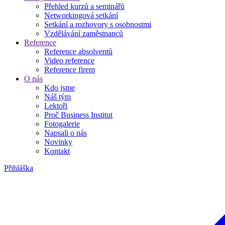
Přehled kurzů a seminářů
Networkingová setkání
Setkání a rozhovory s osobnostmi
Vzdělávání zaměstnanců
Reference
Reference absolventů
Video reference
Reference firem
O nás
Kdo jsme
Náš tým
Lektoři
Proč Business Institut
Fotogalerie
Napsali o nás
Novinky
Kontakt
Přihláška