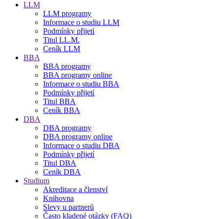
LLM
LLM programy
Informace o studiu LLM
Podmínky přijetí
Titul LL.M.
Ceník LLM
BBA
BBA programy
BBA programy online
Informace o studiu BBA
Podmínky přijetí
Titul BBA
Ceník BBA
DBA
DBA programy
DBA programy online
Informace o studiu DBA
Podmínky přijetí
Titul DBA
Ceník DBA
Studium
Akreditace a členství
Knihovna
Slevy u partnerů
Často kladené otázky (FAQ)