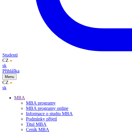
Studenti
CZ
sk
Přihláška
Menu
CZ
sk
MBA
MBA programy
MBA programy online
Informace o studiu MBA
Podmínky přijetí
Titul MBA
Ceník MBA