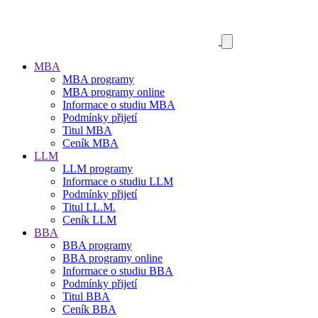
MBA
MBA programy
MBA programy online
Informace o studiu MBA
Podmínky přijetí
Titul MBA
Ceník MBA
LLM
LLM programy
Informace o studiu LLM
Podmínky přijetí
Titul LL.M.
Ceník LLM
BBA
BBA programy
BBA programy online
Informace o studiu BBA
Podmínky přijetí
Titul BBA
Ceník BBA