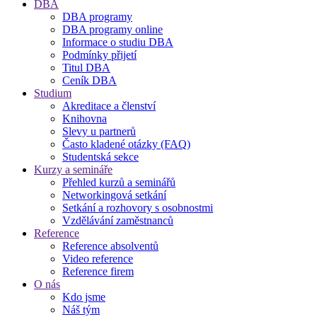
DBA
DBA programy
DBA programy online
Informace o studiu DBA
Podmínky přijetí
Titul DBA
Ceník DBA
Studium
Akreditace a členství
Knihovna
Slevy u partnerů
Často kladené otázky (FAQ)
Studentská sekce
Kurzy a semináře
Přehled kurzů a seminářů
Networkingová setkání
Setkání a rozhovory s osobnostmi
Vzdělávání zaměstnanců
Reference
Reference absolventů
Video reference
Reference firem
O nás
Kdo jsme
Náš tým