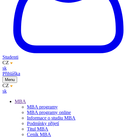
Studenti
CZ
sk
Přihláška
Menu
CZ
sk
MBA
MBA programy
MBA programy online
Informace o studiu MBA
Podmínky přijetí
Titul MBA
Ceník MBA