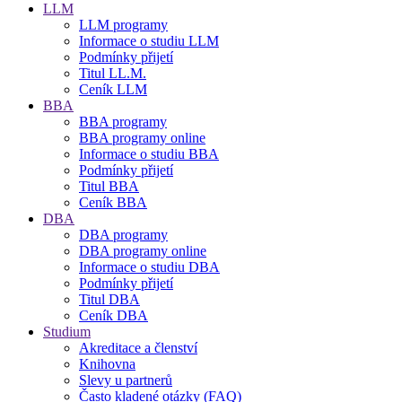
LLM
LLM programy
Informace o studiu LLM
Podmínky přijetí
Titul LL.M.
Ceník LLM
BBA
BBA programy
BBA programy online
Informace o studiu BBA
Podmínky přijetí
Titul BBA
Ceník BBA
DBA
DBA programy
DBA programy online
Informace o studiu DBA
Podmínky přijetí
Titul DBA
Ceník DBA
Studium
Akreditace a členství
Knihovna
Slevy u partnerů
Často kladené otázky (FAQ)