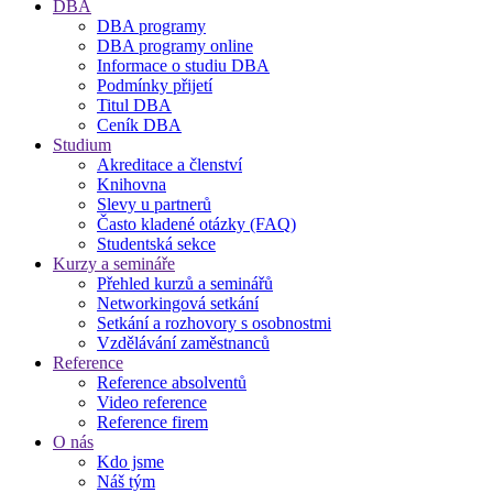
DBA
DBA programy
DBA programy online
Informace o studiu DBA
Podmínky přijetí
Titul DBA
Ceník DBA
Studium
Akreditace a členství
Knihovna
Slevy u partnerů
Často kladené otázky (FAQ)
Studentská sekce
Kurzy a semináře
Přehled kurzů a seminářů
Networkingová setkání
Setkání a rozhovory s osobnostmi
Vzdělávání zaměstnanců
Reference
Reference absolventů
Video reference
Reference firem
O nás
Kdo jsme
Náš tým