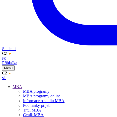
Studenti
CZ
sk
Přihláška
Menu
CZ
sk
MBA
MBA programy
MBA programy online
Informace o studiu MBA
Podmínky přijetí
Titul MBA
Ceník MBA