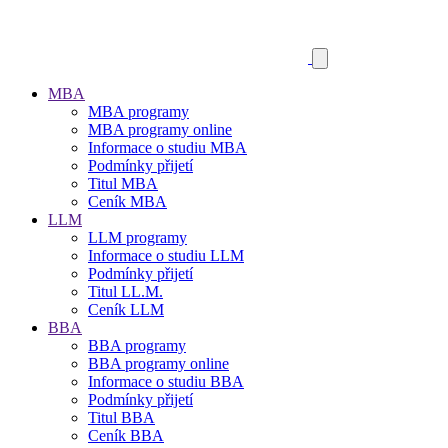
MBA
MBA programy
MBA programy online
Informace o studiu MBA
Podmínky přijetí
Titul MBA
Ceník MBA
LLM
LLM programy
Informace o studiu LLM
Podmínky přijetí
Titul LL.M.
Ceník LLM
BBA
BBA programy
BBA programy online
Informace o studiu BBA
Podmínky přijetí
Titul BBA
Ceník BBA