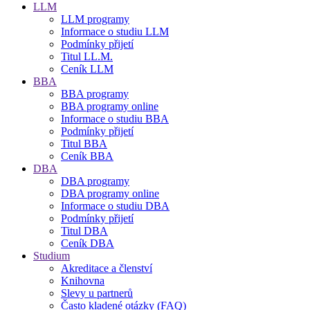
LLM
LLM programy
Informace o studiu LLM
Podmínky přijetí
Titul LL.M.
Ceník LLM
BBA
BBA programy
BBA programy online
Informace o studiu BBA
Podmínky přijetí
Titul BBA
Ceník BBA
DBA
DBA programy
DBA programy online
Informace o studiu DBA
Podmínky přijetí
Titul DBA
Ceník DBA
Studium
Akreditace a členství
Knihovna
Slevy u partnerů
Často kladené otázky (FAQ)