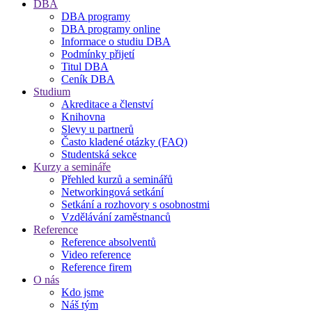
DBA
DBA programy
DBA programy online
Informace o studiu DBA
Podmínky přijetí
Titul DBA
Ceník DBA
Studium
Akreditace a členství
Knihovna
Slevy u partnerů
Často kladené otázky (FAQ)
Studentská sekce
Kurzy a semináře
Přehled kurzů a seminářů
Networkingová setkání
Setkání a rozhovory s osobnostmi
Vzdělávání zaměstnanců
Reference
Reference absolventů
Video reference
Reference firem
O nás
Kdo jsme
Náš tým