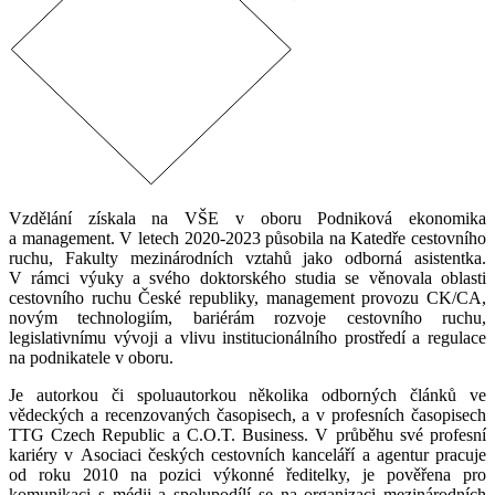
Vzdělání získala na VŠE v oboru Podniková ekonomika
a management. V letech 2020-2023 působila na Katedře cestovního
ruchu, Fakulty mezinárodních vztahů jako odborná asistentka.
V rámci výuky a svého doktorského studia se věnovala oblasti
cestovního ruchu České republiky, management provozu CK/CA,
novým technologiím, bariérám rozvoje cestovního ruchu,
legislativnímu vývoji a vlivu institucionálního prostředí a regulace
na podnikatele v oboru.
Je autorkou či spoluautorkou několika odborných článků ve
vědeckých a recenzovaných časopisech, a v profesních časopisech
TTG Czech Republic a C.O.T. Business. V průběhu své profesní
kariéry v Asociaci českých cestovních kanceláří a agentur pracuje
od roku 2010 na pozici výkonné ředitelky, je pověřena pro
komunikaci s médii a spolupodílí se na organizaci mezinárodních