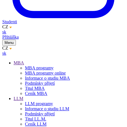
Studenti
CZ
sk
Přihláška
Menu
CZ
sk
MBA
MBA programy
MBA programy online
Informace o studiu MBA
Podmínky přijetí
Titul MBA
Ceník MBA
LLM
LLM programy
Informace o studiu LLM
Podmínky přijetí
Titul LL.M.
Ceník LLM