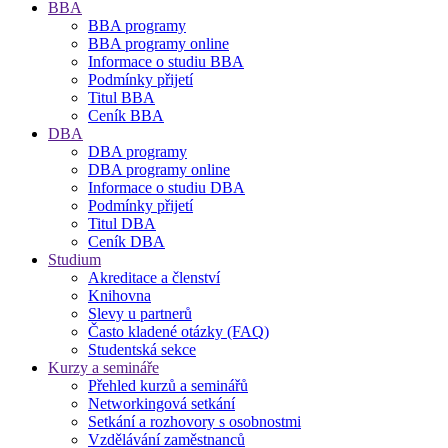
BBA
BBA programy
BBA programy online
Informace o studiu BBA
Podmínky přijetí
Titul BBA
Ceník BBA
DBA
DBA programy
DBA programy online
Informace o studiu DBA
Podmínky přijetí
Titul DBA
Ceník DBA
Studium
Akreditace a členství
Knihovna
Slevy u partnerů
Často kladené otázky (FAQ)
Studentská sekce
Kurzy a semináře
Přehled kurzů a seminářů
Networkingová setkání
Setkání a rozhovory s osobnostmi
Vzdělávání zaměstnanců