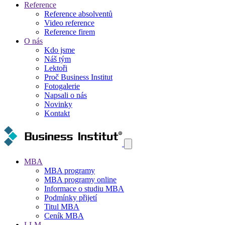
Reference
Reference absolventů
Video reference
Reference firem
O nás
Kdo jsme
Náš tým
Lektoři
Proč Business Institut
Fotogalerie
Napsali o nás
Novinky
Kontakt
MBA
MBA programy
MBA programy online
Informace o studiu MBA
Podmínky přijetí
Titul MBA
Ceník MBA
LLM