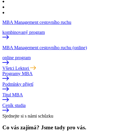
MBA Management cestovního ruchu
kombinovaný program
MBA Management cestovního ruchu (online)
online program
Všetci Lektori
Programy MBA
Podmínky přijetí
Titul MBA
Ceník studia
Sjednejte si s námi schůzku
Co vás zajímá? Jsme tady pro vás.