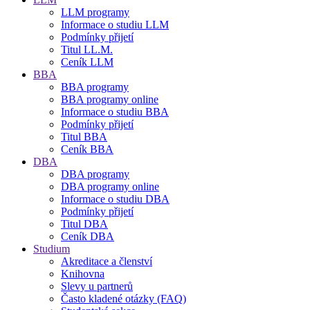
LLM programy
Informace o studiu LLM
Podmínky přijetí
Titul LL.M.
Ceník LLM
BBA
BBA programy
BBA programy online
Informace o studiu BBA
Podmínky přijetí
Titul BBA
Ceník BBA
DBA
DBA programy
DBA programy online
Informace o studiu DBA
Podmínky přijetí
Titul DBA
Ceník DBA
Studium
Akreditace a členství
Knihovna
Slevy u partnerů
Často kladené otázky (FAQ)