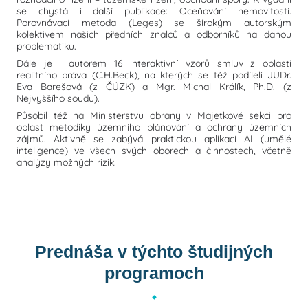
se chystá i další publikace: Oceňování nemovitostí.
Porovnávací metoda (Leges) se širokým autorským
kolektivem našich předních znalců a odborníků na danou
problematiku.
Dále je i autorem 16 interaktivní vzorů smluv z oblasti
realitního práva (C.H.Beck), na kterých se též podíleli JUDr.
Eva Barešová (z ČÚZK) a Mgr. Michal Králík, Ph.D. (z
Nejvyššího soudu).
Působil též na Ministerstvu obrany v Majetkové sekci pro
oblast metodiky územního plánování a ochrany územních
zájmů. Aktivně se zabývá praktickou aplikací AI (umělé
inteligence) ve všech svých oborech a činnostech, včetně
analýzy možných rizik.
Prednáša v týchto študijných
programoch