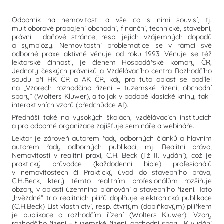
Odborník na nemovitosti a vše co s nimi souvisí, tj.
multioborové propojení obchodní, finanční, technické, stavební,
právní i daňové stránce, resp. jejich vzájemných dopadů
a symbiózy. Nemovitostní problematice se v rámci své
odborné praxe aktivně věnuje od roku 1993. Věnuje se též
lektorské činnosti, je členem Hospodářské komory ČR,
Jednoty českých právníků a Vzdělávacího centra Rozhodčího
soudu při HK ČR a AK ČR, kdy pro tuto oblast se podílel
na „Vzorech rozhodčího řízení – tuzemské řízení, obchodní
spory“ (Wolters Kluwer), a to jak v podobě klasické knihy, tak i
interaktivních vzorů (předchůdce AI).
Přednáší také na vysokých školách, vzdělávacích institucích
a pro odborné organizace zajišťuje semináře a webináře.
Lektor je zároveň autorem řady odborných článků a hlavním
autorem řady odborných publikací, mj. Realitní právo,
Nemovitosti v realitní praxi, C.H. Beck (již II. vydání), což je
praktický průvodce (každodenní bible) profesionálů
v nemovitostech či Praktický úvod do stavebního práva,
C.H.Beck, který těmto realitním profesionálům rozšiřuje
obzory v oblasti územního plánování a stavebního řízení. Toto
„hvězdné“ trio realitních pilířů doplňuje elektronická publikace
(C.H.Beck) List vlastnictví, resp. čtvrtým (doplňkovým) pilířkem
je publikace o rozhodčím řízení (Wolters Kluwer): Vzory
rozhodčího řízení – tuzemské řízení, obchodní spory. K vydání