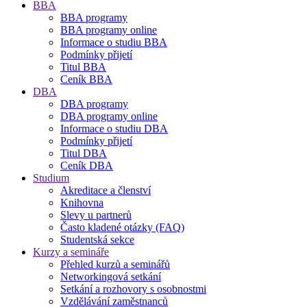
BBA
BBA programy
BBA programy online
Informace o studiu BBA
Podmínky přijetí
Titul BBA
Ceník BBA
DBA
DBA programy
DBA programy online
Informace o studiu DBA
Podmínky přijetí
Titul DBA
Ceník DBA
Studium
Akreditace a členství
Knihovna
Slevy u partnerů
Často kladené otázky (FAQ)
Studentská sekce
Kurzy a semináře
Přehled kurzů a seminářů
Networkingová setkání
Setkání a rozhovory s osobnostmi
Vzdělávání zaměstnanců