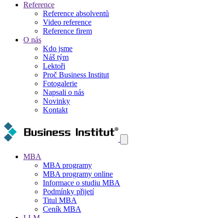
Reference
Reference absolventů
Video reference
Reference firem
O nás
Kdo jsme
Náš tým
Lektoři
Proč Business Institut
Fotogalerie
Napsali o nás
Novinky
Kontakt
MBA
MBA programy
MBA programy online
Informace o studiu MBA
Podmínky přijetí
Titul MBA
Ceník MBA
LLM