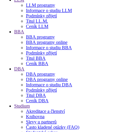
LLM programy
Informace o studiu LLM
Podmínky přijetí
Titul LL.M.
Ceník LLM
BBA
BBA programy
BBA programy online
Informace o studiu BBA
Podmínky přijetí
Titul BBA
Ceník BBA
DBA
DBA programy
DBA programy online
Informace o studiu DBA
Podmínky přijetí
Titul DBA
Ceník DBA
Studium
Akreditace a členství
Knihovna
Slevy u partnerů
Často kladené otázky (FAQ)