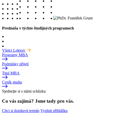
Prednáša v týchto študijných programoch
Všetci Lektori
Programy MBA
Podmínky přijetí
Titul MBA
Ceník studia
Sjednejte si s námi schůzku
Co vás zajímá? Jsme tady pro vás.
Chci si domluvit termín
Vyplnit přihlášku