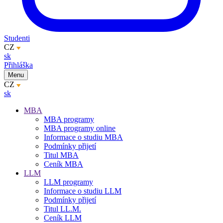
Studenti
CZ
sk
Přihláška
Menu
CZ
sk
MBA
MBA programy
MBA programy online
Informace o studiu MBA
Podmínky přijetí
Titul MBA
Ceník MBA
LLM
LLM programy
Informace o studiu LLM
Podmínky přijetí
Titul LL.M.
Ceník LLM