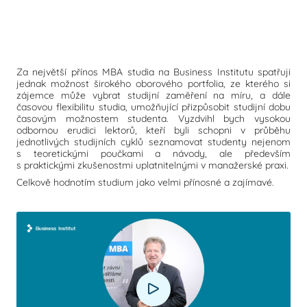
Za největší přínos MBA studia na Business Institutu spatřuji
jednak možnost širokého oborového portfolia, ze kterého si
zájemce může vybrat studijní zaměření na míru, a dále
časovou flexibilitu studia, umožňující přizpůsobit studijní dobu
časovým možnostem studenta. Vyzdvihl bych vysokou
odbornou erudici lektorů, kteří byli schopni v průběhu
jednotlivých studijních cyklů seznamovat studenty nejenom
s teoretickými poučkami a návody, ale především
s praktickými zkušenostmi uplatnitelnými v manažerské praxi.
Celkově hodnotím studium jako velmi přínosné a zajímavé.