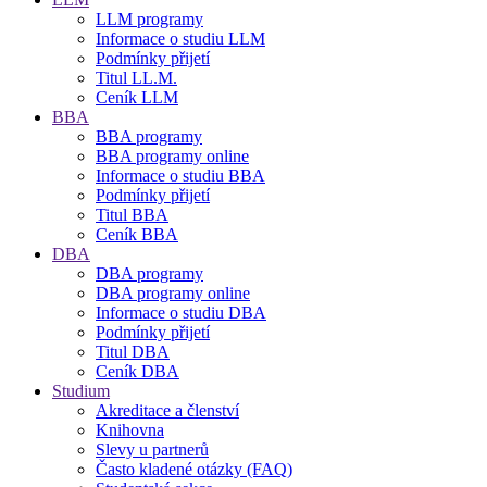
LLM programy
Informace o studiu LLM
Podmínky přijetí
Titul LL.M.
Ceník LLM
BBA
BBA programy
BBA programy online
Informace o studiu BBA
Podmínky přijetí
Titul BBA
Ceník BBA
DBA
DBA programy
DBA programy online
Informace o studiu DBA
Podmínky přijetí
Titul DBA
Ceník DBA
Studium
Akreditace a členství
Knihovna
Slevy u partnerů
Často kladené otázky (FAQ)