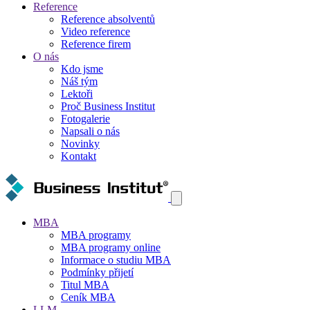
Reference
Reference absolventů
Video reference
Reference firem
O nás
Kdo jsme
Náš tým
Lektoři
Proč Business Institut
Fotogalerie
Napsali o nás
Novinky
Kontakt
MBA
MBA programy
MBA programy online
Informace o studiu MBA
Podmínky přijetí
Titul MBA
Ceník MBA
LLM