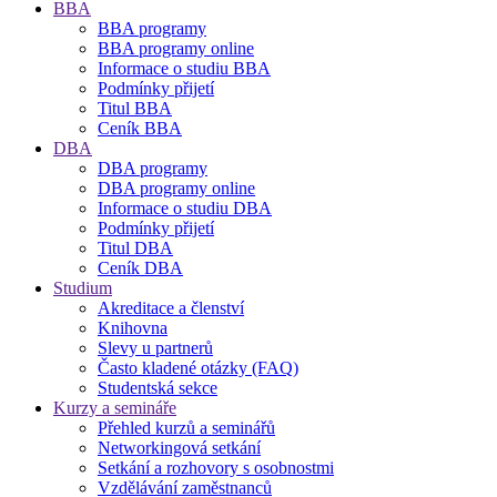
BBA
BBA programy
BBA programy online
Informace o studiu BBA
Podmínky přijetí
Titul BBA
Ceník BBA
DBA
DBA programy
DBA programy online
Informace o studiu DBA
Podmínky přijetí
Titul DBA
Ceník DBA
Studium
Akreditace a členství
Knihovna
Slevy u partnerů
Často kladené otázky (FAQ)
Studentská sekce
Kurzy a semináře
Přehled kurzů a seminářů
Networkingová setkání
Setkání a rozhovory s osobnostmi
Vzdělávání zaměstnanců