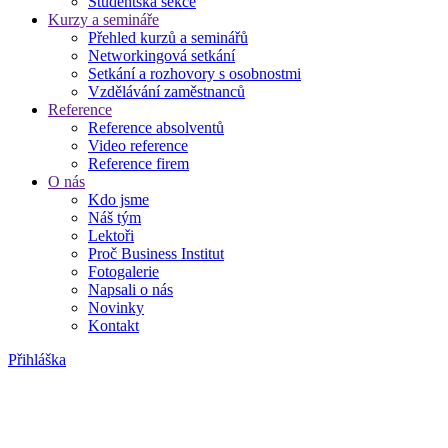
Studentská sekce
Kurzy a semináře
Přehled kurzů a seminářů
Networkingová setkání
Setkání a rozhovory s osobnostmi
Vzdělávání zaměstnanců
Reference
Reference absolventů
Video reference
Reference firem
O nás
Kdo jsme
Náš tým
Lektoři
Proč Business Institut
Fotogalerie
Napsali o nás
Novinky
Kontakt
Přihláška