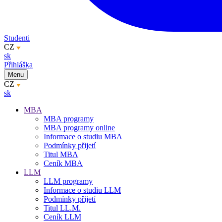
Studenti
CZ
sk
Přihláška
Menu
CZ
sk
MBA
MBA programy
MBA programy online
Informace o studiu MBA
Podmínky přijetí
Titul MBA
Ceník MBA
LLM
LLM programy
Informace o studiu LLM
Podmínky přijetí
Titul LL.M.
Ceník LLM