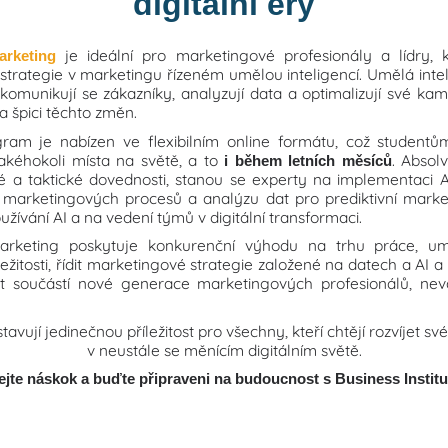
digitální éry
je ideální pro marketingové profesionály a lídry, k
rketing
a strategie v marketingu řízeném umělou inteligencí. Umělá int
komunikují se zákazníky, analyzují data a optimalizují své k
 špici těchto změn.
ogram je nabízen ve flexibilním online formátu, což student
akéhokoli místa na světě, a to
. Absol
i během letních měsíců
é a taktické dovednosti, stanou se experty na implementaci
aci marketingových procesů a analýzu dat pro prediktivní marke
užívání AI a na vedení týmů v digitální transformaci.
rketing poskytuje konkurenční výhodu na trhu práce, um
ležitosti, řídit marketingové strategie založené na datech a AI 
t součástí nové generace marketingových profesionálů, ne
ují jedinečnou příležitost pro všechny, kteří chtějí rozvíjet sv
v neustále se měnícím digitálním světě.
ejte náskok a buďte připraveni na budoucnost s Business Instit