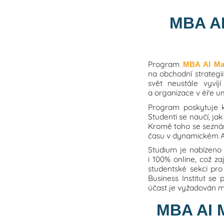
MBA AI
Program
MBA AI Ma
na obchodní strategii
svět neustále vyvíj
a organizace v éře um
Program poskytuje k
Studenti se naučí, ja
Kromě toho se seznámí
času v dynamickém AI
Studium je nabízeno
i 100% online, což za
studentské sekci pro
Business Institut se 
účast je vyžadován m
MBA AI M