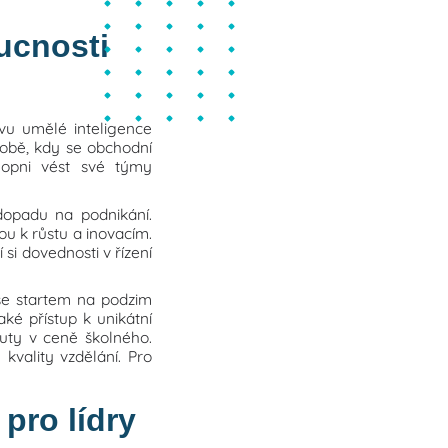
ucnosti
ivu umělé inteligence
 době, kdy se obchodní
chopni vést své týmy
dopadu na podnikání.
ou k růstu a inovacím.
si dovednosti v řízení
se startem na podzim
aké přístup k unikátní
nuty v ceně školného.
 kvality vzdělání. Pro
pro lídry