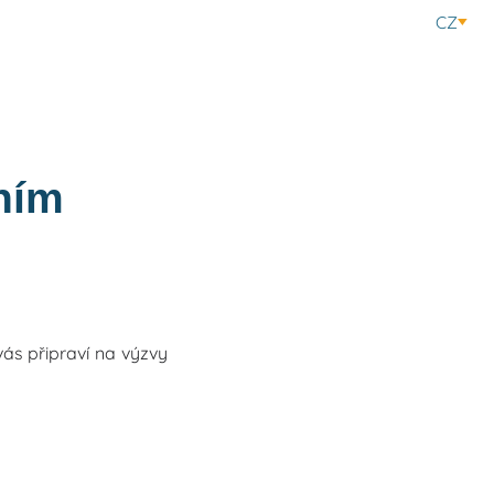
CZ
ním
ás připraví na výzvy