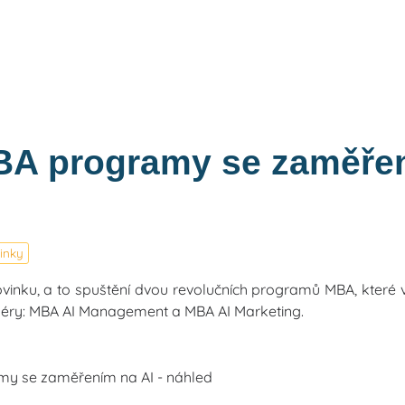
BA programy se zaměře
inky
vinku, a to spuštění dvou revolučních programů MBA, které v
ální éry: MBA AI Management a MBA AI Marketing.