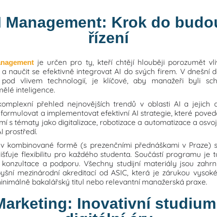
 Management: Krok do budo
řízení
je určen pro ty, kteří chtějí hlouběji porozumět vl
nagement
 a naučit se efektivně integrovat AI do svých firem. V dnešní
í pod vlivem technologií, je klíčové, aby manažeři byli s
ělé inteligence.
omplexní přehled nejnovějších trendů v oblasti AI a jejich 
k formulovat a implementovat efektivní AI strategie, které poved
 s tématy jako digitalizace, robotizace a automatizace a osvojí 
 prostředí.
 v kombinované formě (s prezenčními přednáškami v Praze) 
jišťuje flexibilitu pro každého studenta. Součástí programu je t
 konzultace a podporu. Všechny studijní materiály jsou zahr
pyšní mezinárodní akreditací od ASIC, která je zárukou vysoké
inimálně bakalářský titul nebo relevantní manažerská praxe.
arketing: Inovativní studium 