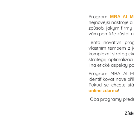
Program
MBA AI Ma
nejnovější nástroje 
způsob, jakým firmy 
vám pomůže zůstat na
Tento inovativní pr
vlastním tempem z j
komplexní strategick
strategií, optimaliz
i na etické aspekty po
Program MBA AI Ma
identifikovat nové pří
Pokud se chcete stá
!
online zdarma
Oba programy představ
Získ