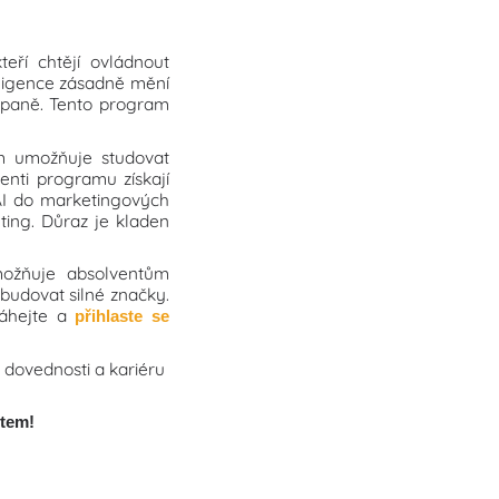
teří chtějí ovládnout
eligence zásadně mění
ampaně. Tento program
ům umožňuje studovat
venti programu získají
 AI do marketingových
ting. Důraz je kladen
ožňuje absolventům
a budovat silné značky.
váhejte a
přihlaste se
é dovednosti a kariéru
utem!