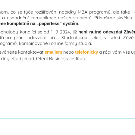
m, co se týče rozšiřování nabídky MBA programů, ale také i c
a a usnadnění komunikace našich studentů. Přinášíme skvělou
.
zíme kompletně na „paperless“ systém
hajoby konající se od 1. 9. 2024, již
není nutné
odevzdat Závě
třeba práci odevzdat přes Studentskou sekci, v sekci Závěr
rogramů, kombinované i online formy studia.
neváhejte kontaktovat
nebo
a rádi vám vše u
emailem
telefonicky
dny. Studijní oddělení Business Institutu