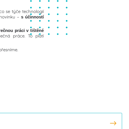
o se týče technologií
 novinku –
s účinností
rečnou
práci v tištěné
ečná práce. To platí
přesníme.