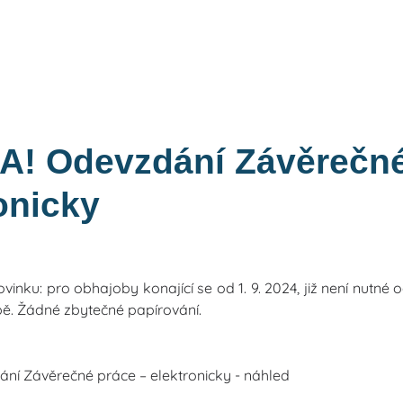
! Odevzdání Závěrečné
onicky
vinku: pro obhajoby konající se od 1. 9. 2024, již není nutn
bě. Žádné zbytečné papírování.