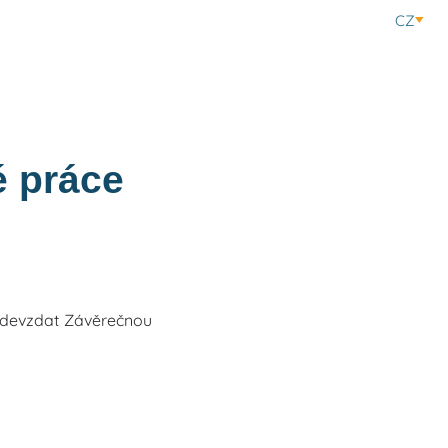
CZ
 práce
é odevzdat Závěrečnou