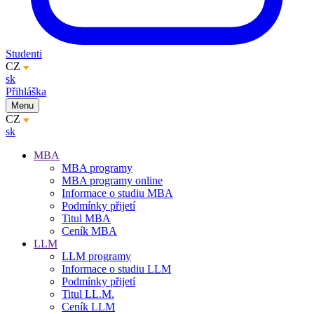
Studenti
CZ
sk
Přihláška
Menu
CZ
sk
MBA
MBA programy
MBA programy online
Informace o studiu MBA
Podmínky přijetí
Titul MBA
Ceník MBA
LLM
LLM programy
Informace o studiu LLM
Podmínky přijetí
Titul LL.M.
Ceník LLM