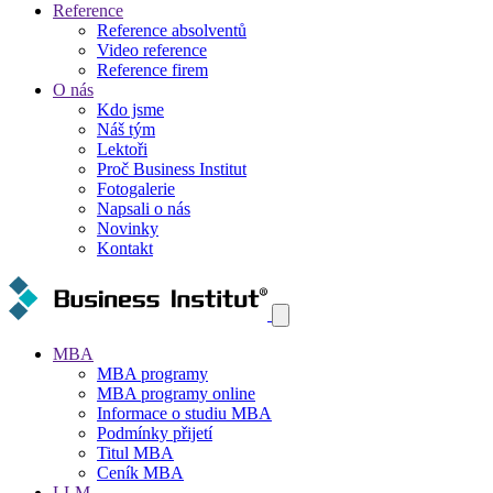
Reference
Reference absolventů
Video reference
Reference firem
O nás
Kdo jsme
Náš tým
Lektoři
Proč Business Institut
Fotogalerie
Napsali o nás
Novinky
Kontakt
MBA
MBA programy
MBA programy online
Informace o studiu MBA
Podmínky přijetí
Titul MBA
Ceník MBA
LLM