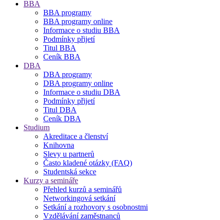
BBA
BBA programy
BBA programy online
Informace o studiu BBA
Podmínky přijetí
Titul BBA
Ceník BBA
DBA
DBA programy
DBA programy online
Informace o studiu DBA
Podmínky přijetí
Titul DBA
Ceník DBA
Studium
Akreditace a členství
Knihovna
Slevy u partnerů
Často kladené otázky (FAQ)
Studentská sekce
Kurzy a semináře
Přehled kurzů a seminářů
Networkingová setkání
Setkání a rozhovory s osobnostmi
Vzdělávání zaměstnanců