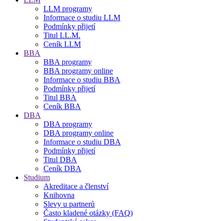
LLM programy
Informace o studiu LLM
Podmínky přijetí
Titul LL.M.
Ceník LLM
BBA
BBA programy
BBA programy online
Informace o studiu BBA
Podmínky přijetí
Titul BBA
Ceník BBA
DBA
DBA programy
DBA programy online
Informace o studiu DBA
Podmínky přijetí
Titul DBA
Ceník DBA
Studium
Akreditace a členství
Knihovna
Slevy u partnerů
Často kladené otázky (FAQ)