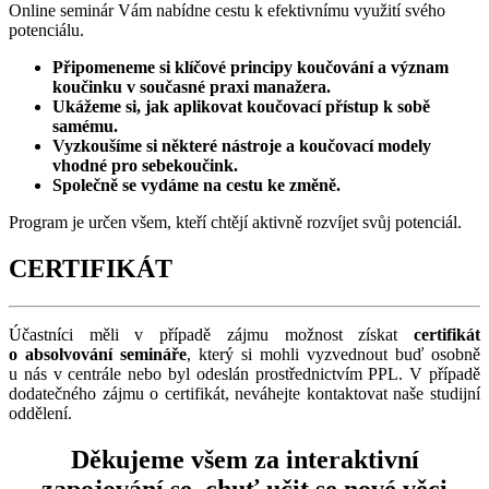
Online seminár Vám nabídne cestu k efektivnímu využití svého
potenciálu.
Připomeneme si klíčové principy koučování a význam
koučinku v současné praxi manažera.
Ukážeme si, jak aplikovat koučovací přístup k sobě
samému.
Vyzkoušíme si některé nástroje a koučovací modely
vhodné pro sebekoučink.
Společně se vydáme na cestu ke změně.
Program je určen všem, kteří chtějí aktivně rozvíjet svůj potenciál.
CERTIFIKÁT
Účastníci měli v případě zájmu možnost získat
certifikát
o absolvování semináře
, který si mohli vyzvednout buď osobně
u nás v centrále nebo byl odeslán prostřednictvím PPL. V případě
dodatečného zájmu o certifikát, neváhejte kontaktovat naše studijní
oddělení.
Děkujeme všem za interaktivní
zapojování se, chuť učit se nové věci