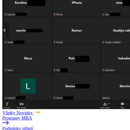
Všetky Novinky
Programy MBA
Podmínky přijetí