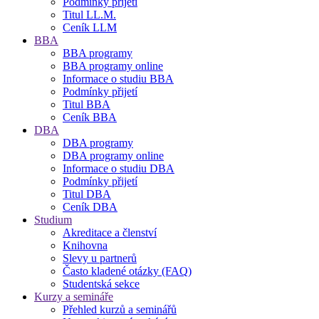
Podmínky přijetí
Titul LL.M.
Ceník LLM
BBA
BBA programy
BBA programy online
Informace o studiu BBA
Podmínky přijetí
Titul BBA
Ceník BBA
DBA
DBA programy
DBA programy online
Informace o studiu DBA
Podmínky přijetí
Titul DBA
Ceník DBA
Studium
Akreditace a členství
Knihovna
Slevy u partnerů
Často kladené otázky (FAQ)
Studentská sekce
Kurzy a semináře
Přehled kurzů a seminářů