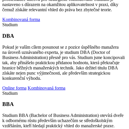
nastaveno s důrazem na okamžitou aplikovatelnost v praxi, díky
čemuž získáte relevantní vhled do práva bez zbytečné teorie.
Kombinovaná forma
Studium
DBA
Pokud je vaším cílem posunout se z pozice úspěšného manažera
na úroveň uznávaného experta, je studium DBA (Doctor of
Business Administration) přesně pro vás. Studium jsme koncipovali
tak, aby přinášelo praktickou přidanou hodnotu, která překračuje
hranice běžných manažerských technik. Jako držitel titulu DBA
získáte nejen punc výjimečnosti, ale především strategickou
konkurenční výhodu.
Online forma
Kombinovaná forma
Studium
BBA
Studium BBA (Bachelor of Business Administration) otevírá dveře
k odbornému růstu především uchazečům se středoškolským
vzděláním, kteří hledají praktický vhled do manažerské praxe.