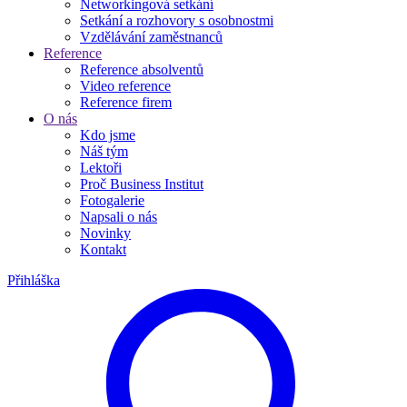
Networkingová setkání
Setkání a rozhovory s osobnostmi
Vzdělávání zaměstnanců
Reference
Reference absolventů
Video reference
Reference firem
O nás
Kdo jsme
Náš tým
Lektoři
Proč Business Institut
Fotogalerie
Napsali o nás
Novinky
Kontakt
Přihláška