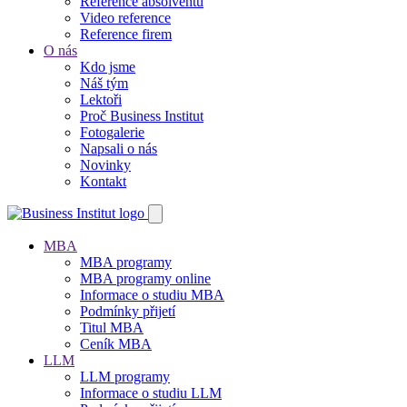
Reference absolventů
Video reference
Reference firem
O nás
Kdo jsme
Náš tým
Lektoři
Proč Business Institut
Fotogalerie
Napsali o nás
Novinky
Kontakt
MBA
MBA programy
MBA programy online
Informace o studiu MBA
Podmínky přijetí
Titul MBA
Ceník MBA
LLM
LLM programy
Informace o studiu LLM