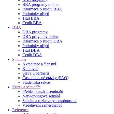
BBA programy online
Informace o studiu BBA
Podmínky přijetí
Titul BBA
Ceník BBA
DBA
DBA programy
DBA programy online
Informace o studiu DBA
Podmínky přijetí
Titul DBA
Ceník DBA
Studium
Akreditace a členství
Knihovna
Slevy u partnerů
Často kladené otázky (FAQ)
Studentská sekce
Kurzy a semináře
Přehled kurzů a seminářů
Networkingová setkání
Setkání a rozhovory s osobnostmi
Vzdělávání zaměstnanců
Reference