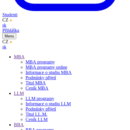
Studenti
CZ
sk
Přihláška
Menu
CZ
sk
MBA
MBA programy
MBA programy online
Informace o studiu MBA
Podmínky přijetí
Titul MBA
Ceník MBA
LLM
LLM programy
Informace o studiu LLM
Podmínky přijetí
Titul LL.M.
Ceník LLM
BBA
BBA programy