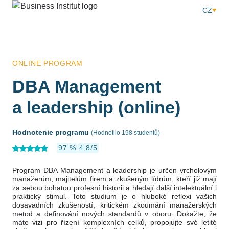
CZ
ONLINE PROGRAM
DBA Management
a leadership (online)
Hodnotenie programu
(Hodnotilo 198 studentů)
97 %
4,8/5
Program DBA Management a leadership je určen vrcholovým
manažerům, majitelům firem a zkušeným lídrům, kteří již mají
za sebou bohatou profesní historii a hledají další intelektuální i
praktický stimul. Toto studium je o hluboké reflexi vašich
dosavadních zkušeností, kritickém zkoumání manažerských
metod a definování nových standardů v oboru. Dokažte, že
máte vizi pro řízení komplexních celků, propojujte své letité