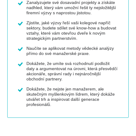
Zanalyzujete své dosavadní projekty a získáte
nadhled, který vám umožní řešit ty nejsložitější
firemní výzvy s naprostou jistotou.
Zjistíte, jaké výzvy řeší vaši kolegové napříč
sektory, budete sdílet své know-how a budovat
vztahy, které vám otevřou dveře k novým
strategickým partnerstvím.
Naučíte se aplikovat metody vědecké analýzy
přímo do své manažerské praxe.
Dokážete, že umíte svá rozhodnutí podložit
daty a argumentovat na úrovni, která přesvědčí
akcionáře, správní rady i nejnáročnější
obchodní partnery.
Dokážete, že nejste jen manažerem, ale
skutečným myšlenkovým lídrem, který dokáže
utvářet trh a inspirovat další generace
profesionálů.