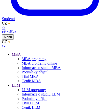
Studenti
CZ
sk
Přihláška
Menu
CZ
sk
MBA
MBA programy
MBA programy online
Informace o studiu MBA
Podmínky přijetí
Titul MBA
Ceník MBA
LLM
LLM programy
Informace o studiu LLM
Podmínky přijetí
Titul LL.M.
Ceník LLM