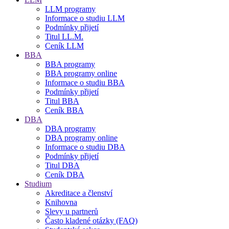
LLM programy
Informace o studiu LLM
Podmínky přijetí
Titul LL.M.
Ceník LLM
BBA
BBA programy
BBA programy online
Informace o studiu BBA
Podmínky přijetí
Titul BBA
Ceník BBA
DBA
DBA programy
DBA programy online
Informace o studiu DBA
Podmínky přijetí
Titul DBA
Ceník DBA
Studium
Akreditace a členství
Knihovna
Slevy u partnerů
Často kladené otázky (FAQ)