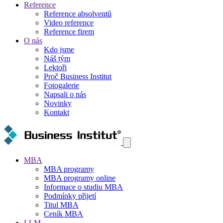
Reference
Reference absolventů
Video reference
Reference firem
O nás
Kdo jsme
Náš tým
Lektoři
Proč Business Institut
Fotogalerie
Napsali o nás
Novinky
Kontakt
MBA
MBA programy
MBA programy online
Informace o studiu MBA
Podmínky přijetí
Titul MBA
Ceník MBA
LLM