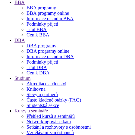
BBA
BBA programy
BBA programy online
Informace o studiu BBA
Podmínky přijetí
Titul BBA
Ceník BBA
DBA
DBA programy
DBA programy online
Informace o studiu DBA
Podmínky přijetí
Titul DBA
Ceník DBA
Studium
Akreditace a členství
Knihovna
Slevy u partnerů
Často kladené otázky (FAQ)
Studentská sekce
Kurzy a semináře
Přehled kurzů a seminářů
Networkingová setkání
Setkání a rozhovory s osobnostmi
Vzdělávání zaměstnanců