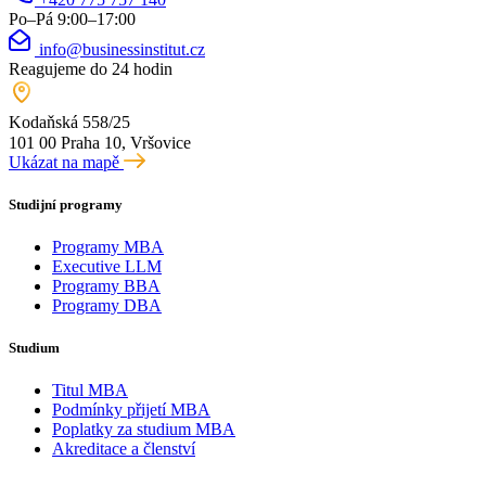
Po–Pá 9:00–17:00
info@businessinstitut.cz
Reagujeme do 24 hodin
Kodaňská 558/25
101 00 Praha 10, Vršovice
Ukázat na mapě
Studijní programy
Programy MBA
Executive LLM
Programy BBA
Programy DBA
Studium
Titul MBA
Podmínky přijetí MBA
Poplatky za studium MBA
Akreditace a členství